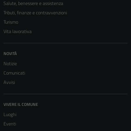
Salute, benessere e assistenza
Tributi, finanze e contravvenzioni
Turismo
Vita lavorativa
NOVITÀ
Tecnici
Notizie
Questi cookie
Comunicati
sono necessari
Avvisi
per il
funzionamento
del sito e non
possono
VIVERE IL COMUNE
essere
Luoghi
disabilitati.
Eventi
Questi cookie