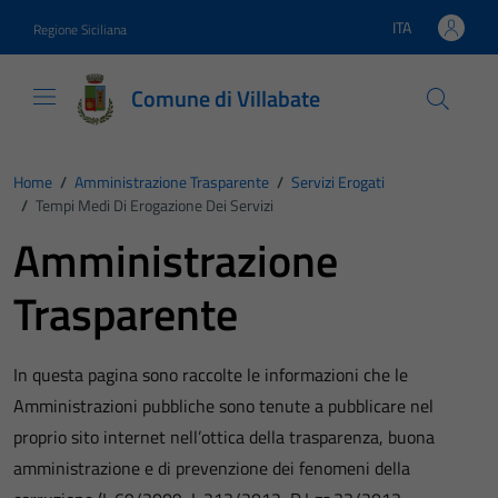
Vai ai contenuti
Vai al footer
ITA
Regione Siciliana
Lingua attiva:
Comune di Villabate
Home
/
Amministrazione Trasparente
/
Servizi Erogati
/
Tempi Medi Di Erogazione Dei Servizi
Amministrazione
Trasparente
In questa pagina sono raccolte le informazioni che le
Amministrazioni pubbliche sono tenute a pubblicare nel
proprio sito internet nell’ottica della trasparenza, buona
amministrazione e di prevenzione dei fenomeni della