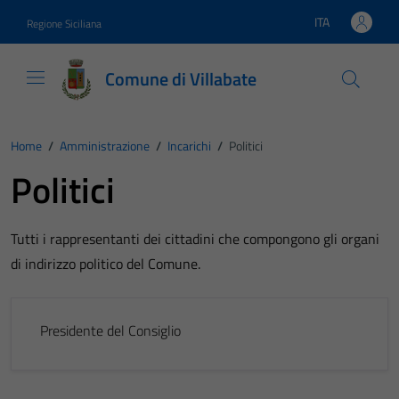
Vai ai contenuti
Vai al footer
ITA
Regione Siciliana
Lingua attiva:
Comune di Villabate
Home
/
Amministrazione
/
Incarichi
/
Politici
Politici
Tutti i rappresentanti dei cittadini che compongono gli organi
di indirizzo politico del Comune.
Presidente del Consiglio