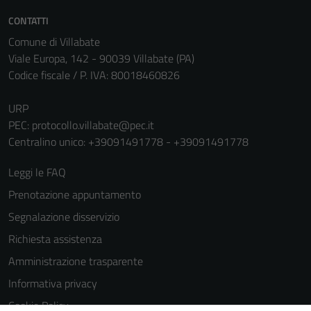
informazioni
CONTATTI
personali.
Comune di Villabate
Viale Europa, 142 - 90039 Villabate (PA)
Codice fiscale / P. IVA: 80018460826
URP
PEC:
protocollo.villabate@pec.it
Centralino unico: +39091491778 - +39091491778
Leggi le FAQ
Prenotazione appuntamento
Segnalazione disservizio
Richiesta assistenza
Amministrazione trasparente
Informativa privacy
Cookie Policy