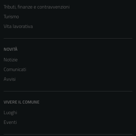
Tributi, finanze e contravvenzioni
Turismo
Vita lavorativa
NOVITÀ
Notizie
Tecnici
Questi cookie
Comunicati
sono necessari
Avvisi
per il
funzionamento
del sito e non
VIVERE IL COMUNE
possono
essere
Luoghi
disabilitati.
Eventi
Questi cookie
non raccolgono