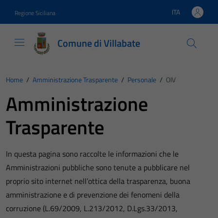
Vai ai contenuti
Vai al footer
ITA
Regione Siciliana
Lingua attiva:
Comune di Villabate
Home
/
Amministrazione Trasparente
/
Personale
/
OIV
Amministrazione
Trasparente
In questa pagina sono raccolte le informazioni che le
Amministrazioni pubbliche sono tenute a pubblicare nel
proprio sito internet nell’ottica della trasparenza, buona
amministrazione e di prevenzione dei fenomeni della
corruzione (L.69/2009, L.213/2012, D.Lgs.33/2013,