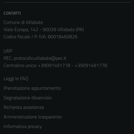
CONTATTI
Comune di Villabate
Viale Europa, 142 - 90039 Villabate (PA)
Codice fiscale / P. IVA: 80018460826
URP
PEC:
protocollo.villabate@pec.it
Tecnici
Centralino unico: +39091491778 - +39091491778
Questi cookie
sono necessari
Leggi le FAQ
per il
Prenotazione appuntamento
funzionamento
Segnalazione disservizio
del sito e non
possono
Richiesta assistenza
essere
Amministrazione trasparente
disabilitati.
Informativa privacy
Questi cookie
non raccolgono