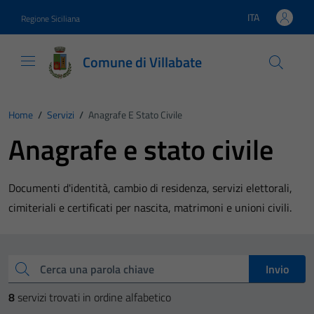
Vai ai contenuti
Vai al footer
ITA
Regione Siciliana
Lingua attiva:
Comune di Villabate
Home
/
Servizi
/
Anagrafe E Stato Civile
Anagrafe e stato civile
Documenti d'identità, cambio di residenza, servizi elettorali,
cimiteriali e certificati per nascita, matrimoni e unioni civili.
Esplora tutti i servizi
Cerca una parola chiave
Invio
8
servizi trovati in ordine alfabetico