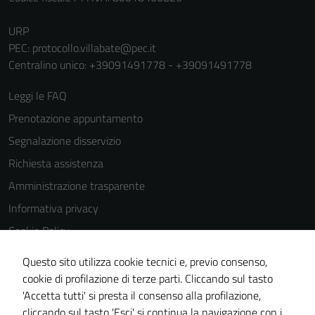
URP
PEC:
protocollo.villabate@pec.it
Centralino unico: +39091491778 - +39091491778
Leggi le FAQ
Prenotazione appuntamento
Segnalazione disservizio
Richiesta assistenza
Amministrazione trasparente
Informativa privacy
Cookie Policy
Note legali
Questo sito utilizza cookie tecnici e, previo consenso,
Dichiarazione di accessibilità
cookie di profilazione di terze parti. Cliccando sul tasto
'Accetta tutti' si presta il consenso alla profilazione,
Obiettivi di accessibilità
cliccando sul tasto 'Esci' si continua la navigazione con i