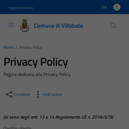
Vai ai contenuti
Vai al footer
ITA
Regione Siciliana
Lingua attiva:
Comune di Villabate
Home
/
Privacy Policy
Privacy Policy
Pagina dedicata alla Privacy Policy
Condividi
Vedi azioni
(ai sensi degli artt. 13 e 14 Regolamento UE n. 2016/679)
Gentile utente,