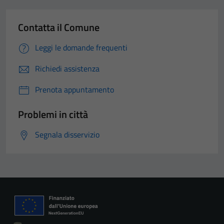
funzionamento
del sito e non
Contatta il Comune
possono
essere
Leggi le domande frequenti
disabilitati.
Questi cookie
Richiedi assistenza
non raccolgono
Prenota appuntamento
informazioni
personali.
Problemi in città
Segnala disservizio