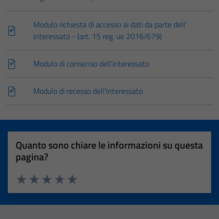
Modulo richiesta di accesso ai dati da parte dell'
interessato - (art. 15 reg. ue 2016/679)
Modulo di consenso dell'interessato
Modulo di recesso dell'interessato
Quanto sono chiare le informazioni su questa
pagina?
Tecnici
Valuta 1 stelle su 5
Valuta 2 stelle su 5
Valuta 3 stelle su 5
Valuta 4 stelle su 5
Valuta 5 stelle su 5
Questi cookie
sono necessari
per il