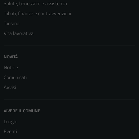
Salute, benessere e assistenza
Tributi, finanze e contravvenzioni
Turismo
Vita lavorativa
NOVITÀ
Tecnici
Notizie
Questi cookie
Comunicati
sono necessari
Avvisi
per il
funzionamento
del sito e non
possono
VIVERE IL COMUNE
essere
Luoghi
disabilitati.
Eventi
Questi cookie