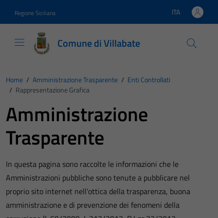
Vai ai contenuti
Vai al footer
ITA
Regione Siciliana
Lingua attiva:
Comune di Villabate
Home
/
Amministrazione Trasparente
/
Enti Controllati
/
Rappresentazione Grafica
Amministrazione
Trasparente
In questa pagina sono raccolte le informazioni che le
Amministrazioni pubbliche sono tenute a pubblicare nel
proprio sito internet nell’ottica della trasparenza, buona
amministrazione e di prevenzione dei fenomeni della