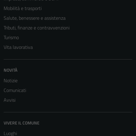
Mobilità e trasporti
Salute, benessere e assistenza
Tributi, finanze e contravvenzioni
Turismo
Vita lavorativa
NOVITÀ
Tecnici
Questi cookie
Notizie
sono necessari
Comunicati
per il
Avvisi
funzionamento
del sito e non
possono
essere
VIVERE IL COMUNE
disabilitati.
Luoghi