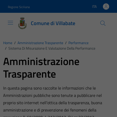
Vai ai contenuti
Vai al footer
ITA
Regione Siciliana
Lingua attiva:
Comune di Villabate
Home
/
Amministrazione Trasparente
/
Performance
/
Sistema Di Misurazione E Valutazione Della Performance
Amministrazione
Trasparente
In questa pagina sono raccolte le informazioni che le
Amministrazioni pubbliche sono tenute a pubblicare nel
proprio sito internet nell’ottica della trasparenza, buona
amministrazione e di prevenzione dei fenomeni della