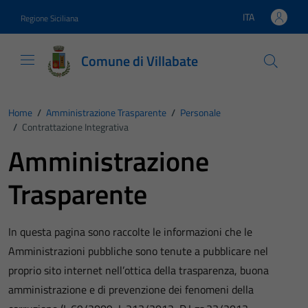
Vai ai contenuti
Vai al footer
ITA
Regione Siciliana
Lingua attiva:
Comune di Villabate
Home
/
Amministrazione Trasparente
/
Personale
/
Contrattazione Integrativa
Amministrazione
Trasparente
In questa pagina sono raccolte le informazioni che le
Amministrazioni pubbliche sono tenute a pubblicare nel
proprio sito internet nell’ottica della trasparenza, buona
amministrazione e di prevenzione dei fenomeni della