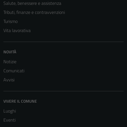
Salute, benessere e assistenza
Tributi, finanze e contravvenzioni
Turismo
Vita lavorativa
NOVITÀ
Tecnici
Notizie
Questi cookie
Comunicati
sono necessari
Avvisi
per il
funzionamento
del sito e non
possono
VIVERE IL COMUNE
essere
Luoghi
disabilitati.
Eventi
Questi cookie