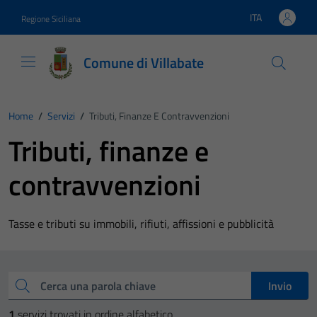
Vai ai contenuti
Vai al footer
ITA
Regione Siciliana
Lingua attiva:
Comune di Villabate
Home
/
Servizi
/
Tributi, Finanze E Contravvenzioni
Tributi, finanze e
contravvenzioni
Tasse e tributi su immobili, rifiuti, affissioni e pubblicità
Esplora tutti i servizi
Cerca una parola chiave
Invio
1
servizi trovati in ordine alfabetico