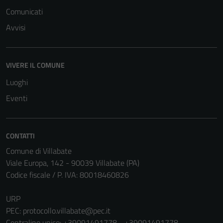
Comunicati
Avvisi
VIVERE IL COMUNE
Luoghi
Eventi
CONTATTI
Comune di Villabate
Viale Europa, 142 - 90039 Villabate (PA)
Codice fiscale / P. IVA: 80018460826
URP
PEC:
protocollo.villabate@pec.it
Centralino unico: +39091491778 - +39091491778