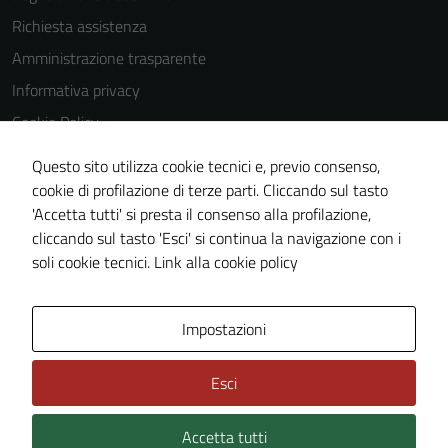
Richiesta assistenza
Amministrazione trasparente
Informativa privacy
Cookie Policy
Note legali
Questo sito utilizza cookie tecnici e, previo consenso,
Dichiarazione di accessibilità
cookie di profilazione di terze parti. Cliccando sul tasto
'Accetta tutti' si presta il consenso alla profilazione,
Obiettivi di accessibilità
cliccando sul tasto 'Esci' si continua la navigazione con i
Piano di miglioramento del sito
soli cookie tecnici.
Link alla cookie policy
Area Privata
Impostazioni
Esci
Accetta tutti
Credits: ©
Technical Design s.r.l.