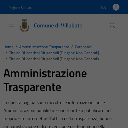
Vai ai contenuti
Vai al footer
ITA
Regione Siciliana
Lingua attiva:
Comune di Villabate
Home
/
Amministrazione Trasparente
/
Personale
/
Titolari Di Incarichi Dirigenziali (dirigenti Non Generali]
/
Titolari Di Incarichi Dirigenziali (dirigenti Non Generali)
Amministrazione
Trasparente
In questa pagina sono raccolte le informazioni che le
Amministrazioni pubbliche sono tenute a pubblicare nel
proprio sito internet nell’ottica della trasparenza, buona
amministrazione e di prevenzione dei fenomeni della