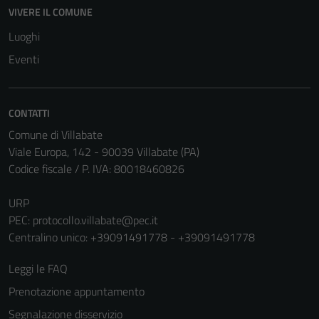
disabilitati.
VIVERE IL COMUNE
Questi cookie
Luoghi
non raccolgono
informazioni
Eventi
personali.
CONTATTI
Comune di Villabate
Viale Europa, 142 - 90039 Villabate (PA)
Codice fiscale / P. IVA: 80018460826
URP
PEC:
protocollo.villabate@pec.it
Centralino unico: +39091491778 - +39091491778
Leggi le FAQ
Prenotazione appuntamento
Segnalazione disservizio