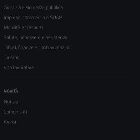
Giustizia e sicurezza pubblica
Imprese, commercio e SUAP
Mobilità e trasporti
Salute, benessere e assistenza
Tributi, finanze e contravvenzioni
Turismo
Vita lavorativa
Tecnici
Questi cookie
NOVITÀ
sono necessari
Notizie
per il
Comunicati
funzionamento
del sito e non
Avvisi
possono
essere