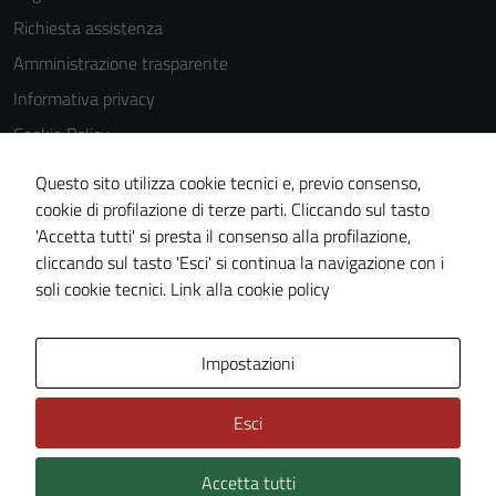
Richiesta assistenza
Amministrazione trasparente
Informativa privacy
Cookie Policy
Note legali
Questo sito utilizza cookie tecnici e, previo consenso,
Dichiarazione di accessibilità
cookie di profilazione di terze parti. Cliccando sul tasto
'Accetta tutti' si presta il consenso alla profilazione,
Obiettivi di accessibilità
cliccando sul tasto 'Esci' si continua la navigazione con i
Piano di miglioramento del sito
soli cookie tecnici.
Link alla cookie policy
Area Privata
Impostazioni
Esci
Accetta tutti
Credits: ©
Technical Design s.r.l.