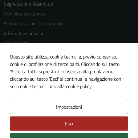
Segnalazione disservizio
Richiesta assistenza
Amministrazione trasparente
Informativa privacy
Cookie Policy
Note legali
Questo sito utilizza cookie tecnici e, previo consenso,
Dichiarazione di accessibilità
cookie di profilazione di terze parti. Cliccando sul tasto
'Accetta tutti' si presta il consenso alla profilazione,
Obiettivi di accessibilità
cliccando sul tasto 'Esci' si continua la navigazione con i
Piano di miglioramento del sito
soli cookie tecnici.
Link alla cookie policy
Area Privata
Impostazioni
Esci