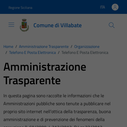
Vai ai contenuti
Vai al footer
ITA
Regione Siciliana
Lingua attiva:
Comune di Villabate
Home
/
Amministrazione Trasparente
/
Organizzazione
/
Telefono E Posta Elettronica
/
Telefono E Posta Elettronica
Amministrazione
Trasparente
In questa pagina sono raccolte le informazioni che le
Amministrazioni pubbliche sono tenute a pubblicare nel
proprio sito internet nell’ottica della trasparenza, buona
amministrazione e di prevenzione dei fenomeni della