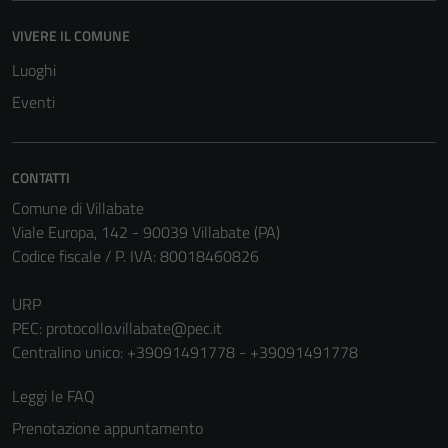
disabilitati.
VIVERE IL COMUNE
Questi cookie
non raccolgono
Luoghi
informazioni
Eventi
personali.
CONTATTI
Comune di Villabate
Viale Europa, 142 - 90039 Villabate (PA)
Codice fiscale / P. IVA: 80018460826
URP
PEC:
protocollo.villabate@pec.it
Centralino unico: +39091491778 - +39091491778
Leggi le FAQ
Prenotazione appuntamento