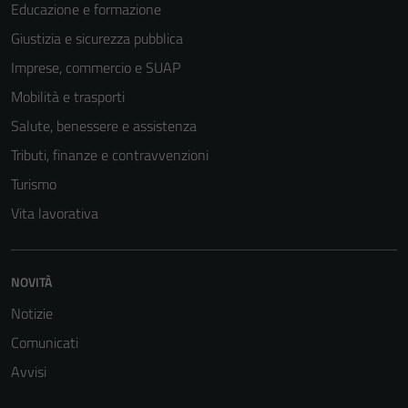
Educazione e formazione
Giustizia e sicurezza pubblica
Imprese, commercio e SUAP
Mobilità e trasporti
Salute, benessere e assistenza
Tributi, finanze e contravvenzioni
Turismo
Vita lavorativa
Tecnici
Questi cookie
NOVITÀ
sono necessari
Notizie
per il
funzionamento
Comunicati
del sito e non
Avvisi
possono
essere