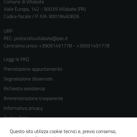
Comune di Villabate
Viale Europa, 142 - 90039 Villabate (PA)
Codice fiscale / P. IVA: 80018460826
URP
PEC:
protocollo.villabate@pec.it
Centralino unico: +39091491778 - +39091491778
Leggi le FAQ
Prenotazione appuntamento
Segnalazione disservizio
Richiesta assistenza
Amministrazione trasparente
Informativa privacy
Cookie Policy
Note legali
Questo sito utilizza cookie tecnici e, previo consenso,