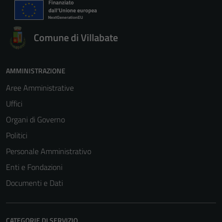
Comune di Villabate
AMMINISTRAZIONE
Tecnici
Aree Amministrative
Questi cookie
Uffici
sono necessari
Organi di Governo
per il
funzionamento
Politici
del sito e non
Personale Amministrativo
possono
Enti e Fondazioni
essere
disabilitati.
Documenti e Dati
Questi cookie
non raccolgono
informazioni
CATEGORIE DI SERVIZIO