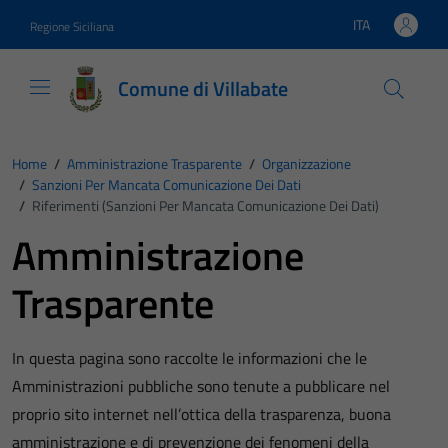
Vai ai contenuti
Vai al footer
ITA
Regione Siciliana
Lingua attiva:
Comune di Villabate
Home
/
Amministrazione Trasparente
/
Organizzazione
/
Sanzioni Per Mancata Comunicazione Dei Dati
/
Riferimenti (Sanzioni Per Mancata Comunicazione Dei Dati)
Amministrazione
Trasparente
In questa pagina sono raccolte le informazioni che le
Amministrazioni pubbliche sono tenute a pubblicare nel
proprio sito internet nell’ottica della trasparenza, buona
amministrazione e di prevenzione dei fenomeni della