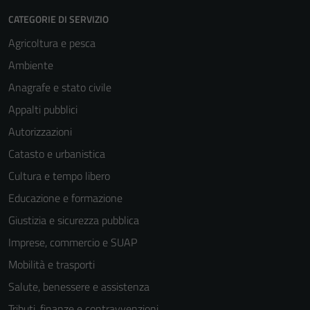
CATEGORIE DI SERVIZIO
Agricoltura e pesca
Ambiente
Anagrafe e stato civile
Appalti pubblici
Tecnici
Autorizzazioni
Questi cookie
Catasto e urbanistica
sono necessari
Cultura e tempo libero
per il
funzionamento
Educazione e formazione
del sito e non
Giustizia e sicurezza pubblica
possono
Imprese, commercio e SUAP
essere
disabilitati.
Mobilità e trasporti
Questi cookie
Salute, benessere e assistenza
non raccolgono
Tributi, finanze e contravvenzioni