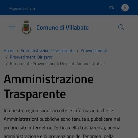
Vai ai contenuti
Vai al footer
ITA
Regione Siciliana
Lingua attiva:
Comune di Villabate
Home
/
Amministrazione Trasparente
/
Provvedimenti
/
Provvedimenti Dirigenti
/
Riferimenti (Provvedimenti Dirigenti Amministrativi)
Amministrazione
Trasparente
In questa pagina sono raccolte le informazioni che le
Amministrazioni pubbliche sono tenute a pubblicare nel
proprio sito internet nell’ottica della trasparenza, buona
amministrazione e di prevenzione dei fenomeni della