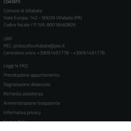
CONTATTI
Comune di Villabate
Viale Europa, 142 - 90039 Villabate (PA)
Codice fiscale / P. IVA: 80018460826
URP
PEC:
protocollo.villabate@pec.it
Centralino unico: +39091491778 - +39091491778
Leggi le FAQ
Prenotazione appuntamento
Segnalazione disservizio
Richiesta assistenza
Amministrazione trasparente
Informativa privacy
Cookie Policy