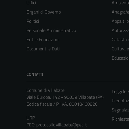
Uffici
Ambient
Organi di Governo
Anagrafe 
Politici
Appalti p
Personale Amministrativo
Autorizza
Enti e Fondazioni
Catasto e
Documenti e Dati
Cultura 
Educazio
CONTATTI
Comune di Villabate
Leggi le
Viale Europa, 142 - 90039 Villabate (PA)
Prenota
Codice fiscale / P. IVA: 80018460826
Segnalazi
URP
Richiest
PEC:
protocollo.villabate@pec.it