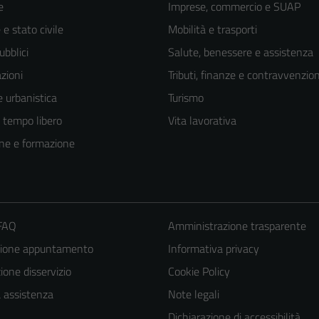
e
Imprese, commercio e SUAP
e stato civile
Mobilità e trasporti
ubblici
Salute, benessere e assistenza
zioni
Tributi, finanze e contravvenzion
 urbanistica
Turismo
e tempo libero
Vita lavorativa
ne e formazione
 FAQ
Amministrazione trasparente
Tecnici
zione appuntamento
Informativa privacy
Questi cookie
one disservizio
Cookie Policy
sono necessari
a assistenza
Note legali
per il
funzionamento
Dichiarazione di accessibilità