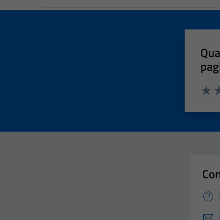
Qua
pag
Valut
Va
Con