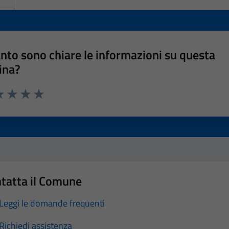
nto sono chiare le informazioni su questa
ina?
a 1 stelle su 5
luta 2 stelle su 5
Valuta 3 stelle su 5
Valuta 4 stelle su 5
Valuta 5 stelle su 5
tatta il Comune
Leggi le domande frequenti
Richiedi assistenza