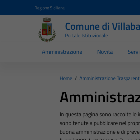
Vai ai contenuti
Vai al footer
Regione Siciliana
Comune di Villab
Portale Istituzionale
Amministrazione
Novità
Servi
Home
/
Amministrazione Trasparent
Amministraz
In questa pagina sono raccolte le
sono tenute a pubblicare nel propri
buona amministrazione e di preve