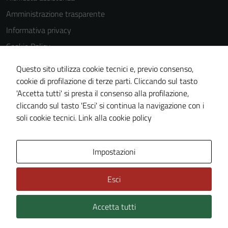
Amministrazione trasparente
Informativa privacy
Cookie Policy
Note legali
Questo sito utilizza cookie tecnici e, previo consenso,
Dichiarazione di accessibilità
cookie di profilazione di terze parti. Cliccando sul tasto
'Accetta tutti' si presta il consenso alla profilazione,
Obiettivi di accessibilità
cliccando sul tasto 'Esci' si continua la navigazione con i
Piano di miglioramento del sito
soli cookie tecnici.
Link alla cookie policy
Area Privata
Impostazioni
Esci
Accetta tutti
Credits: ©
Technical Design s.r.l.