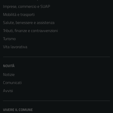
Tecnici
Imprese, commercio e SUAP
Questi cookie
Mobilità e trasporti
sono necessari
Salute, benessere e assistenza
per il
Tributi, finanze e contravvenzioni
funzionamento
del sito e non
Turismo
possono
Vita lavorativa
essere
disabilitati.
Questi cookie
NOVITÀ
non raccolgono
informazioni
Notizie
personali.
Comunicati
Avvisi
VIVERE IL COMUNE