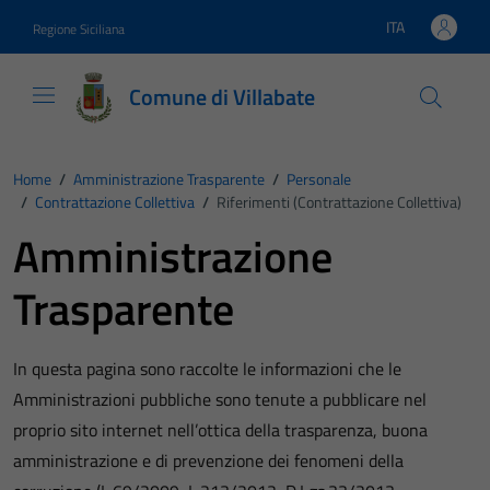
Vai ai contenuti
Vai al footer
ITA
Regione Siciliana
Lingua attiva:
Comune di Villabate
Home
/
Amministrazione Trasparente
/
Personale
/
Contrattazione Collettiva
/
Riferimenti (Contrattazione Collettiva)
Amministrazione
Trasparente
In questa pagina sono raccolte le informazioni che le
Amministrazioni pubbliche sono tenute a pubblicare nel
proprio sito internet nell’ottica della trasparenza, buona
amministrazione e di prevenzione dei fenomeni della