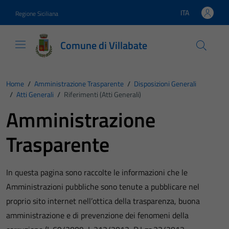
Vai ai contenuti
Vai al footer
ITA
Regione Siciliana
Lingua attiva:
Comune di Villabate
Home
/
Amministrazione Trasparente
/
Disposizioni Generali
/
Atti Generali
/
Riferimenti (Atti Generali)
Amministrazione
Trasparente
In questa pagina sono raccolte le informazioni che le
Amministrazioni pubbliche sono tenute a pubblicare nel
proprio sito internet nell’ottica della trasparenza, buona
amministrazione e di prevenzione dei fenomeni della