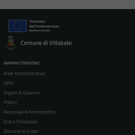
Comune di Villabate
Tecnici
AMMINISTRAZIONE
Questi cookie
Aree Amministrative
sono necessari
Uffici
per il
funzionamento
Organi di Governo
del sito e non
Politici
possono
Personale Amministrativo
essere
disabilitati.
Enti e Fondazioni
Questi cookie
Documenti e Dati
non raccolgono