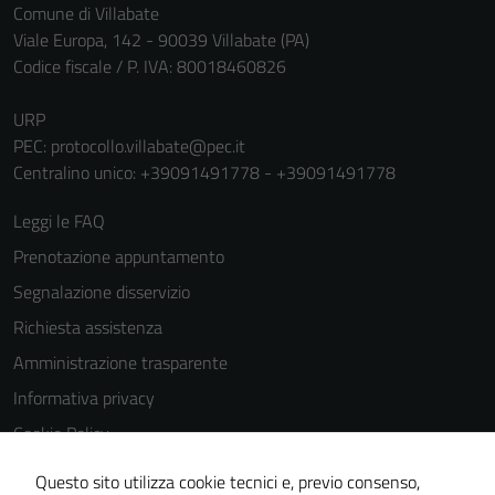
Comune di Villabate
Viale Europa, 142 - 90039 Villabate (PA)
Codice fiscale / P. IVA: 80018460826
URP
PEC:
protocollo.villabate@pec.it
Centralino unico: +39091491778 - +39091491778
Leggi le FAQ
Prenotazione appuntamento
Segnalazione disservizio
Richiesta assistenza
Amministrazione trasparente
Informativa privacy
Cookie Policy
Note legali
Questo sito utilizza cookie tecnici e, previo consenso,