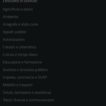
CATEGORIE DI SERVIZIO
per il
Agricoltura e pesca
funzionamento
Ambiente
del sito e non
possono
Anagrafe e stato civile
essere
Appalti pubblici
disabilitati.
Autorizzazioni
Questi cookie
non raccolgono
Catasto e urbanistica
informazioni
Cultura e tempo libero
personali.
Educazione e formazione
Giustizia e sicurezza pubblica
Imprese, commercio e SUAP
Mobilità e trasporti
Salute, benessere e assistenza
Tributi, finanze e contravvenzioni