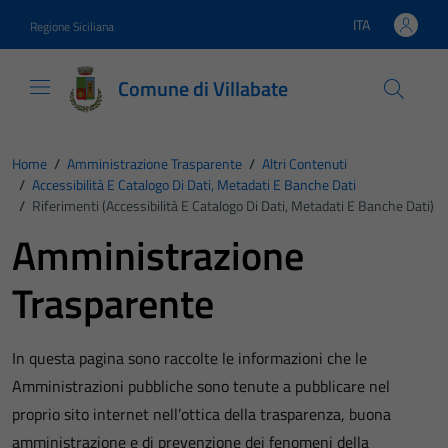
Vai ai contenuti
Vai al footer
ITA
Regione Siciliana
Lingua attiva:
Comune di Villabate
Home
/
Amministrazione Trasparente
/
Altri Contenuti
/
Accessibilità E Catalogo Di Dati, Metadati E Banche Dati
/
Riferimenti (Accessibilità E Catalogo Di Dati, Metadati E Banche Dati)
Amministrazione
Trasparente
In questa pagina sono raccolte le informazioni che le
Amministrazioni pubbliche sono tenute a pubblicare nel
proprio sito internet nell’ottica della trasparenza, buona
amministrazione e di prevenzione dei fenomeni della