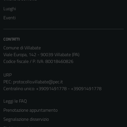
Questi cookie
Luoghi
non raccolgono
Eventi
informazioni
personali.
CONTATTI
Comune di Villabate
Viale Europa, 142 - 90039 Villabate (PA)
Codice fiscale / P. IVA: 80018460826
URP
PEC:
protocollo.villabate@pec.it
Centralino unico: +39091491778 - +39091491778
Leggi le FAQ
Prenotazione appuntamento
Segnalazione disservizio