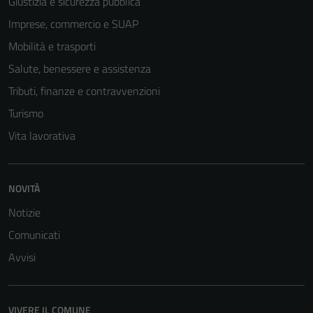
Giustizia e sicurezza pubblica
Imprese, commercio e SUAP
Mobilità e trasporti
Salute, benessere e assistenza
Tributi, finanze e contravvenzioni
Turismo
Vita lavorativa
Tecnici
NOVITÀ
Questi cookie
sono necessari
Notizie
per il
Comunicati
funzionamento
Avvisi
del sito e non
possono
essere
VIVERE IL COMUNE
disabilitati.