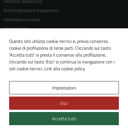
Richiesta assistenza
Amministrazione trasparente
Informativa privacy
Cookie Policy
Note legali
Questo sito utilizza cookie tecnici e, previo consenso,
Dichiarazione di accessibilità
cookie di profilazione di terze parti. Cliccando sul tasto
'Accetta tutti' si presta il consenso alla profilazione,
Obiettivi di accessibilità
cliccando sul tasto 'Esci' si continua la navigazione con i
Piano di miglioramento del sito
soli cookie tecnici.
Link alla cookie policy
Area Privata
Impostazioni
Esci
Accetta tutti
Credits: ©
Technical Design s.r.l.