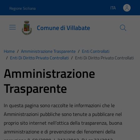
Vai ai contenuti
Vai al footer
ITA
Regione Siciliana
Lingua attiva:
Comune di Villabate
Home
/
Amministrazione Trasparente
/
Enti Controllati
/
Enti Di Diritto Privato Controllati
/
Enti Di Diritto Privato Controllati
Amministrazione
Trasparente
In questa pagina sono raccolte le informazioni che le
Amministrazioni pubbliche sono tenute a pubblicare nel
proprio sito internet nell’ottica della trasparenza, buona
amministrazione e di prevenzione dei fenomeni della