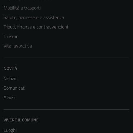
Mobilità e trasporti
Salute, benessere e assistenza
Tributi, finanze e contravvenzioni
Turismo
Vita lavorativa
NOVITÀ
Tecnici
Questi cookie
Notizie
sono necessari
Comunicati
per il
Avvisi
funzionamento
del sito e non
possono
essere
VIVERE IL COMUNE
disabilitati.
Luoghi