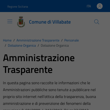
Vai ai contenuti
Vai al footer
ITA
Regione Siciliana
Lingua attiva:
Comune di Villabate
Home
/
Amministrazione Trasparente
/
Personale
/
Dotazione Organica
/
Dotazione Organica
Amministrazione
Trasparente
In questa pagina sono raccolte le informazioni che le
Amministrazioni pubbliche sono tenute a pubblicare nel
proprio sito internet nell’ottica della trasparenza, buona
amministrazione e di prevenzione dei fenomeni della