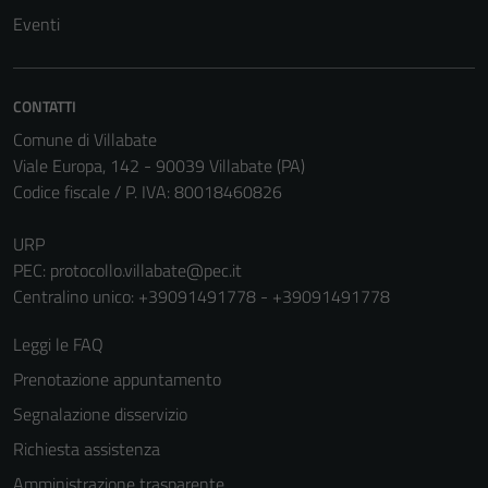
Questi cookie
Eventi
non raccolgono
informazioni
personali.
CONTATTI
Comune di Villabate
Viale Europa, 142 - 90039 Villabate (PA)
Codice fiscale / P. IVA: 80018460826
URP
PEC:
protocollo.villabate@pec.it
Centralino unico: +39091491778 - +39091491778
Leggi le FAQ
Prenotazione appuntamento
Segnalazione disservizio
Richiesta assistenza
Amministrazione trasparente