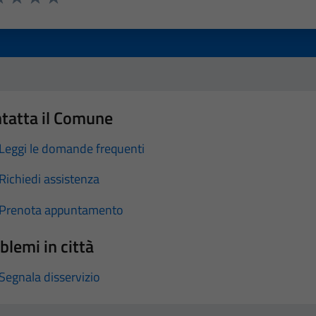
a 1 stelle su 5
luta 2 stelle su 5
Valuta 3 stelle su 5
Valuta 4 stelle su 5
Valuta 5 stelle su 5
tatta il Comune
Leggi le domande frequenti
Richiedi assistenza
Prenota appuntamento
blemi in città
Segnala disservizio