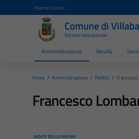
Vai ai contenuti
Vai al footer
Regione Siciliana
Comune di Villab
Portale Istituzionale
Amministrazione
Novità
Servi
Home
/
Amministrazione
/
Politici
/
Francesco
Francesco Lomba
INDICE DELLA PAGINA