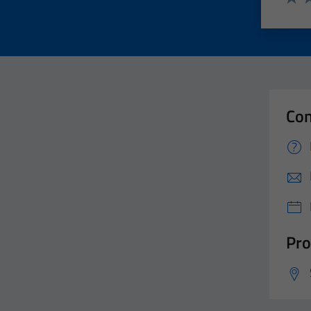
Valut
Va
Con
Pro