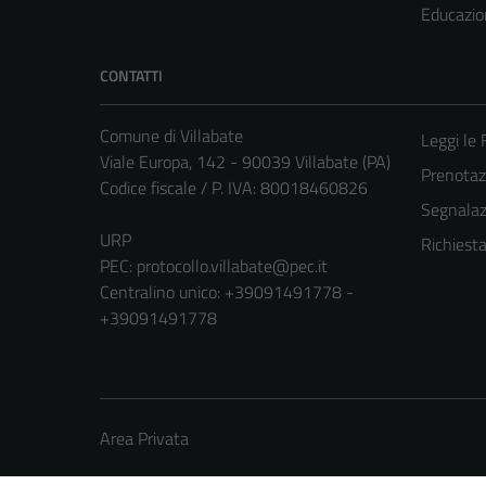
Educazio
CONTATTI
Comune di Villabate
Leggi le
Viale Europa, 142 - 90039 Villabate (PA)
Prenota
Codice fiscale / P. IVA: 80018460826
Segnalazi
URP
Richiest
PEC:
protocollo.villabate@pec.it
Centralino unico: +39091491778 -
+39091491778
Area Privata