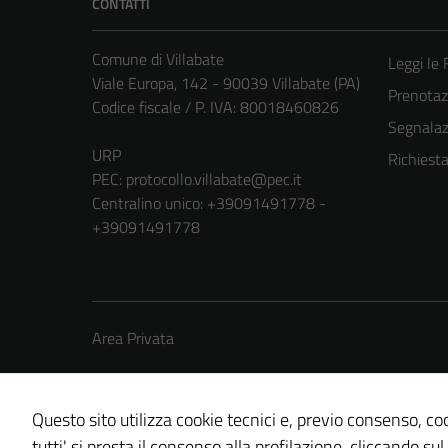
CONTATTI
Comune di Villabate
Leggi le
Viale Europa, 142 - 90039 Villabate (PA)
Prenota
Codice fiscale / P. IVA: 80018460826
Segnalazi
URP
Richiest
PEC:
protocollo.villabate@pec.it
Centralino unico: +39091491778 -
+39091491778
Area Privata
Questo sito utilizza cookie tecnici e, previo consenso, coo
tutti' si presta il consenso alla profilazione, cliccando sul