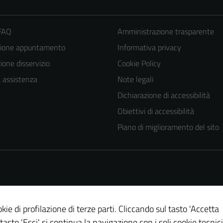
 FAQ
Amministrazione trasparente
zione appuntamento
Informativa privacy
one disservizio
Cookie Policy
a assistenza
Note legali
Dichiarazione di accessibilità
Tecnici
Obiettivi di accessibilità
Questi cookie
Piano di miglioramento del sito
sono necessari
per il
funzionamento
del sito e non
possono
essere
kie di profilazione di terze parti. Cliccando sul tasto 'Accetta
disabilitati.
 tasto 'Esci' si continua la navigazione con i soli cookie tecnici