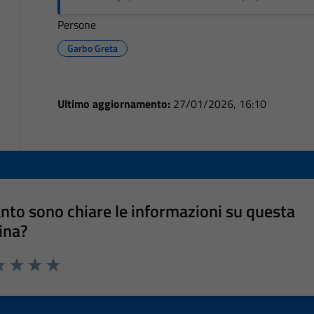
Persone
Garbo Greta
Ultimo aggiornamento:
27/01/2026, 16:10
nto sono chiare le informazioni su questa
ina?
a 1 stelle su 5
luta 2 stelle su 5
Valuta 3 stelle su 5
Valuta 4 stelle su 5
Valuta 5 stelle su 5