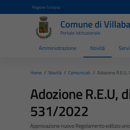
Vai ai contenuti
Vai al footer
Regione Siciliana
Comune di Villab
Portale Istituzionale
Amministrazione
Novità
Servi
Home
/
Novità
/
Comunicati
/
Adozione R.E.U, 
Adozione R.E.U, di 
531/2022
Approvazione nuovo Regolamento edilizio un