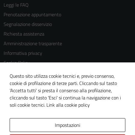
possono
Leggi le FAQ
essere
Prenotazione appuntamento
disabilitati.
Questi cookie
Segnalazione disservizio
non raccolgono
Richiesta assistenza
informazioni
Amministrazione trasparente
personali.
Informativa privacy
Cookie Policy
Note legali
Questo sito utilizza cookie tecnici e, previo consenso,
Dichiarazione di accessibilità
cookie di profilazione di terze parti. Cliccando sul tasto
'Accetta tutti' si presta il consenso alla profilazione,
Obiettivi di accessibilità
cliccando sul tasto 'Esci' si continua la navigazione con i
Piano di miglioramento del sito
soli cookie tecnici.
Link alla cookie policy
Area Privata
Impostazioni