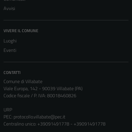
Avvisi
VIVERE IL COMUNE
Luoghi
Eventi
CONTATTI
Comune di Villabate
Viale Europa, 142 - 90039 Villabate (PA)
Tecnici
Codice fiscale / P. IVA: 80018460826
Questi cookie
sono necessari
URP
per il
PEC:
protocollo.villabate@pec.it
funzionamento
Centralino unico: +39091491778 - +39091491778
del sito e non