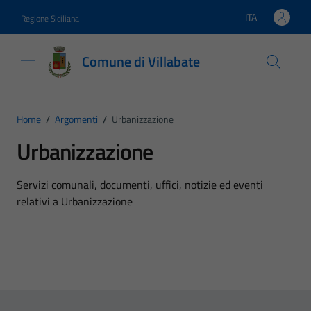
Vai ai contenuti
Vai al footer
ITA
Regione Siciliana
Lingua attiva:
Comune di Villabate
Home
/
Argomenti
/
Urbanizzazione
Urbanizzazione
Dettagli dell'argomento
Servizi comunali, documenti, uffici, notizie ed eventi
relativi a Urbanizzazione