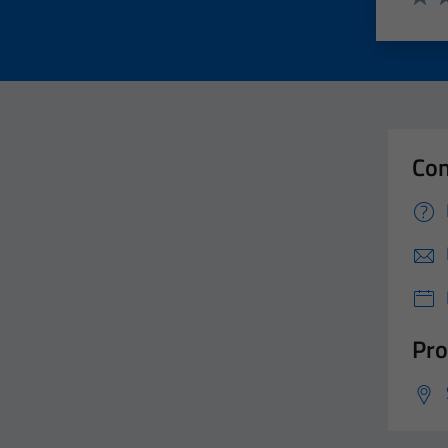
Valut
Va
Con
Pro