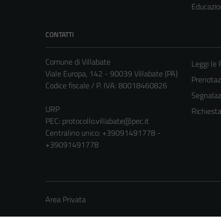
Educazio
CONTATTI
Comune di Villabate
Leggi le
Viale Europa, 142 - 90039 Villabate (PA)
Prenota
Codice fiscale / P. IVA: 80018460826
Segnalazi
URP
Richiest
PEC:
protocollo.villabate@pec.it
Centralino unico: +39091491778 -
+39091491778
Area Privata