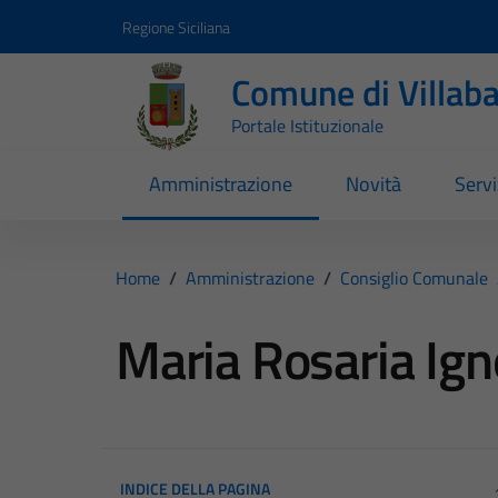
Vai ai contenuti
Vai al footer
Regione Siciliana
Comune di Villab
Portale Istituzionale
Amministrazione
Novità
Servi
Home
/
Amministrazione
/
Consiglio Comunale
Maria Rosaria Ign
INDICE DELLA PAGINA