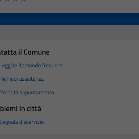
a 1 stelle su 5
luta 2 stelle su 5
Valuta 3 stelle su 5
Valuta 4 stelle su 5
Valuta 5 stelle su 5
tatta il Comune
Leggi le domande frequenti
Richiedi assistenza
Prenota appuntamento
blemi in città
Segnala disservizio