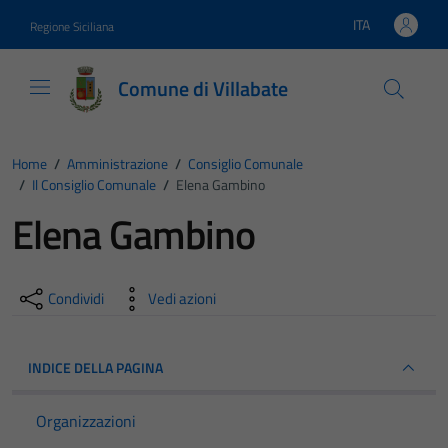
Vai ai contenuti
Vai al footer
ITA
Regione Siciliana
Lingua attiva:
Comune di Villabate
Home
/
Amministrazione
/
Consiglio Comunale
/
Il Consiglio Comunale
/
Elena Gambino
Elena Gambino
Condividi
Vedi azioni
INDICE DELLA PAGINA
Organizzazioni