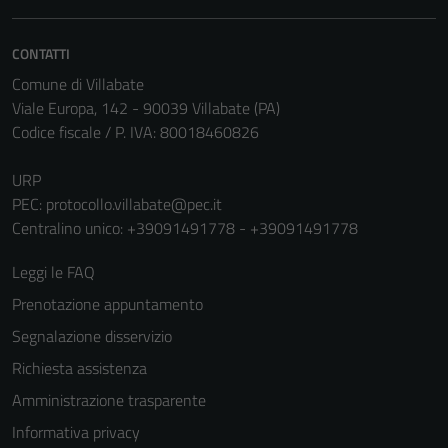
CONTATTI
Comune di Villabate
Viale Europa, 142 - 90039 Villabate (PA)
Codice fiscale / P. IVA: 80018460826
URP
PEC:
protocollo.villabate@pec.it
Tecnici
Centralino unico: +39091491778 - +39091491778
Questi cookie
sono necessari
Leggi le FAQ
per il
Prenotazione appuntamento
funzionamento
del sito e non
Segnalazione disservizio
possono
Richiesta assistenza
essere
Amministrazione trasparente
disabilitati.
Questi cookie
Informativa privacy