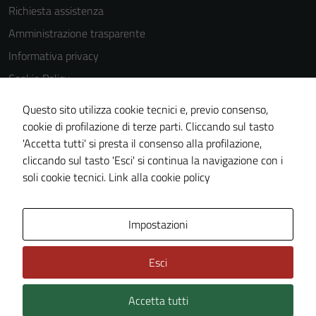
Richiesta assistenza
Amministrazione trasparente
Informativa privacy
Cookie Policy
Note legali
Questo sito utilizza cookie tecnici e, previo consenso,
Dichiarazione di accessibilità
cookie di profilazione di terze parti. Cliccando sul tasto
'Accetta tutti' si presta il consenso alla profilazione,
Obiettivi di accessibilità
cliccando sul tasto 'Esci' si continua la navigazione con i
Piano di miglioramento del sito
soli cookie tecnici.
Link alla cookie policy
Area Privata
Impostazioni
Esci
Accetta tutti
Credits: ©
Technical Design s.r.l.