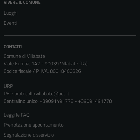
VIVERE IL COMUNE
Tecnici
Luoghi
Questi cookie
Eventi
sono necessari
per il
funzionamento
CONTATTI
del sito e non
Comune di Villabate
possono
Viale Europa, 142 - 90039 Villabate (PA)
essere
Codice fiscale / P. IVA: 80018460826
disabilitati.
Questi cookie
URP
non raccolgono
PEC:
protocollo.villabate@pec.it
informazioni
Centralino unico: +39091491778 - +39091491778
personali.
Leggi le FAQ
Prenotazione appuntamento
Segnalazione disservizio