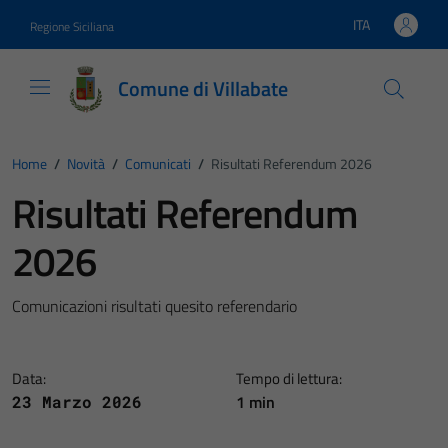
Vai ai contenuti
Vai al footer
ITA
Regione Siciliana
Lingua attiva:
Comune di Villabate
Home
/
Novità
/
Comunicati
/
Risultati Referendum 2026
Risultati Referendum
2026
Comunicazioni risultati quesito referendario
Data:
Tempo di lettura:
1 min
23 Marzo 2026