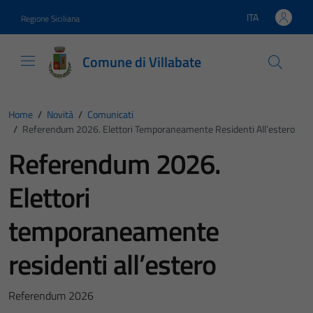
Vai ai contenuti
Vai al footer
ITA
Regione Siciliana
Lingua attiva:
Comune di Villabate
Home
/
Novità
/
Comunicati
/
Referendum 2026. Elettori Temporaneamente Residenti All’estero
Referendum 2026.
Elettori
temporaneamente
residenti all’estero
Referendum 2026