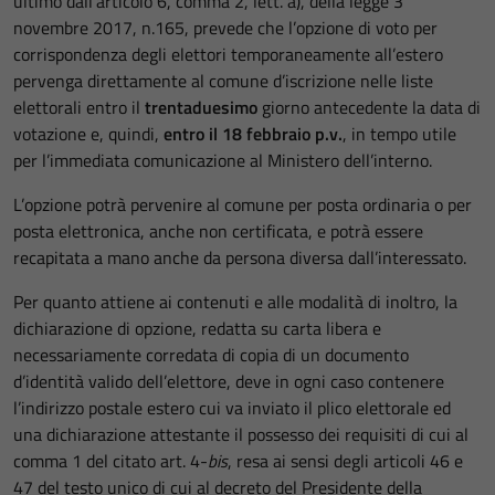
ultimo dall’articolo 6, comma 2, lett. a), della legge 3
novembre 2017, n.165, prevede che l’opzione di voto per
corrispondenza degli elettori temporaneamente all’estero
pervenga direttamente al comune d’iscrizione nelle liste
elettorali entro il
trentaduesimo
giorno antecedente la data di
votazione e, quindi,
entro il 18 febbraio p.v.
, in tempo utile
per l’immediata comunicazione al Ministero dell’interno.
L’opzione potrà pervenire al comune per posta ordinaria o per
posta elettronica, anche non certificata, e potrà essere
recapitata a mano anche da persona diversa dall’interessato.
Per quanto attiene ai contenuti e alle modalità di inoltro, la
dichiarazione di opzione, redatta su carta libera e
necessariamente corredata di copia di un documento
d’identità valido dell’elettore, deve in ogni caso contenere
l’indirizzo postale estero cui va inviato il plico elettorale ed
una dichiarazione attestante il possesso dei requisiti di cui al
comma 1 del citato art. 4-
bis
, resa ai sensi degli articoli 46 e
47 del testo unico di cui al decreto del Presidente della