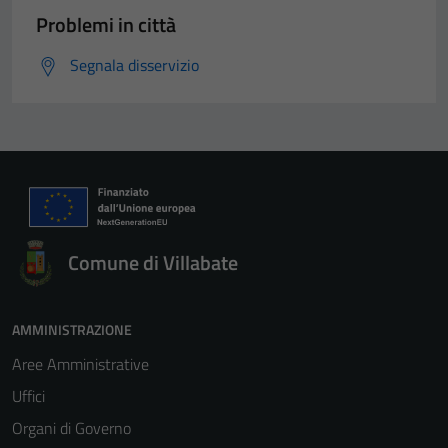
Problemi in città
Segnala disservizio
Comune di Villabate
Tecnici
Questi cookie
sono necessari
AMMINISTRAZIONE
per il
funzionamento
Aree Amministrative
del sito e non
Uffici
possono
Organi di Governo
essere