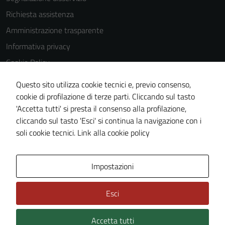
Richiesta assistenza
Amministrazione trasparente
Informativa privacy
Cookie Policy
Note legali
Questo sito utilizza cookie tecnici e, previo consenso,
Dichiarazione di accessibilità
cookie di profilazione di terze parti. Cliccando sul tasto
'Accetta tutti' si presta il consenso alla profilazione,
Obiettivi di accessibilità
cliccando sul tasto 'Esci' si continua la navigazione con i
Piano di miglioramento del sito
soli cookie tecnici.
Link alla cookie policy
Area Privata
Impostazioni
Esci
Accetta tutti
Credits: ©
Technical Design s.r.l.