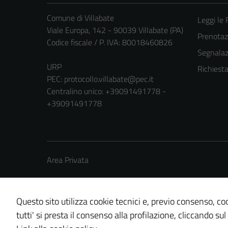
Comune di Villabate
Leggi le
Viale Europa, 142 - 90039 Villabate (PA)
Prenota
Codice fiscale / P. IVA: 80018460826
Segnalazi
URP
Richiest
PEC:
protocollo.villabate@pec.it
Centralino unico: +39091491778 -
+39091491778
Area Privata
Questo sito utilizza cookie tecnici e, previo consenso, coo
tutti' si presta il consenso alla profilazione, cliccando sul
Credits: ©
Technical Design s.r.l.