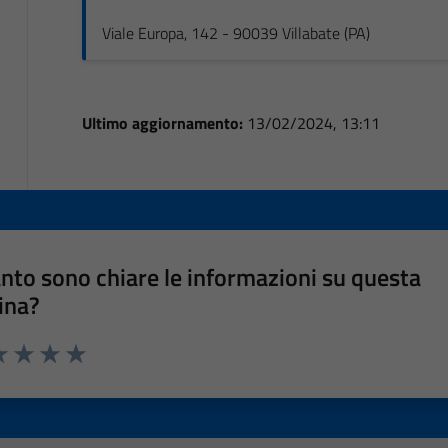
Viale Europa, 142 - 90039 Villabate (PA)
Ultimo aggiornamento:
13/02/2024, 13:11
nto sono chiare le informazioni su questa
ina?
a 1 stelle su 5
luta 2 stelle su 5
Valuta 3 stelle su 5
Valuta 4 stelle su 5
Valuta 5 stelle su 5