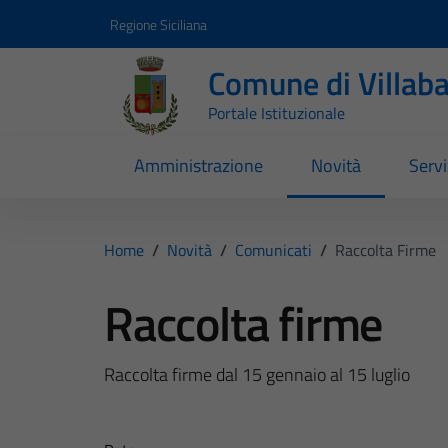
Vai ai contenuti
Vai al footer
Regione Siciliana
Comune di Villab
Portale Istituzionale
Amministrazione
Novità
Servi
Home
/
Novità
/
Comunicati
/
Raccolta Firme
Raccolta firme
Raccolta firme dal 15 gennaio al 15 luglio