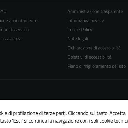
 FAQ
Amministrazione trasparente
zione appuntamento
Informativa privacy
one disservizio
Cookie Policy
a assistenza
Note legali
Dichiarazione di accessibilità
Obiettivi di accessibilità
Piano di miglioramento del sito
kie di profilazione di terze parti. Cliccando sul tasto 'Accetta
Tecnici
 tasto 'Esci' si continua la navigazione con i soli cookie tecnici
Questi cookie