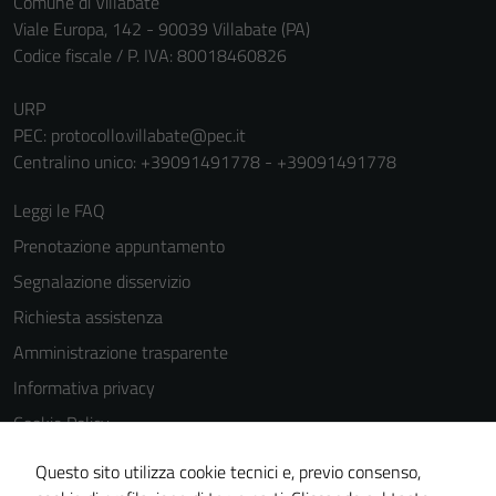
Comune di Villabate
personali.
Viale Europa, 142 - 90039 Villabate (PA)
Codice fiscale / P. IVA: 80018460826
URP
PEC:
protocollo.villabate@pec.it
Centralino unico: +39091491778 - +39091491778
Leggi le FAQ
Prenotazione appuntamento
Segnalazione disservizio
Richiesta assistenza
Amministrazione trasparente
Informativa privacy
Cookie Policy
Note legali
Questo sito utilizza cookie tecnici e, previo consenso,
Dichiarazione di accessibilità