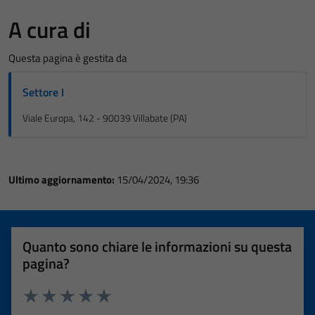
A cura di
Questa pagina è gestita da
Settore I
Viale Europa, 142 - 90039 Villabate (PA)
Ultimo aggiornamento:
15/04/2024, 19:36
Quanto sono chiare le informazioni su questa
pagina?
Valuta 1 stelle su 5
Valuta 2 stelle su 5
Valuta 3 stelle su 5
Valuta 4 stelle su 5
Valuta 5 stelle su 5