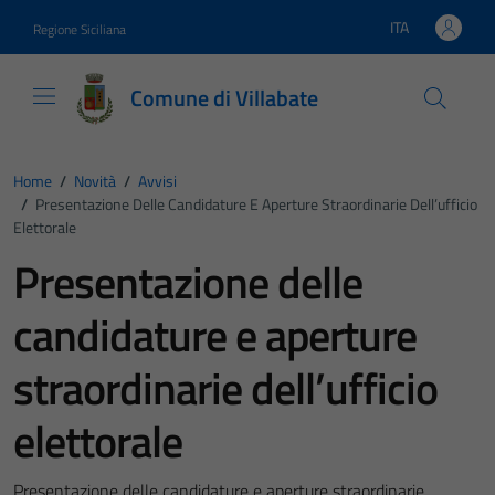
Vai ai contenuti
Vai al footer
ITA
Regione Siciliana
Lingua attiva:
Comune di Villabate
Home
/
Novità
/
Avvisi
/
Presentazione Delle Candidature E Aperture Straordinarie Dell’ufficio
Elettorale
Presentazione delle
candidature e aperture
straordinarie dell’ufficio
elettorale
Presentazione delle candidature e aperture straordinarie