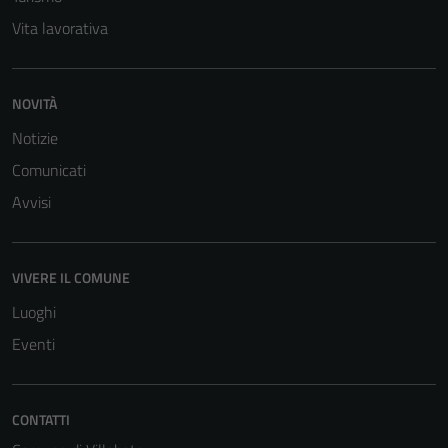
Vita lavorativa
NOVITÀ
Notizie
Tecnici
Comunicati
Questi cookie
Avvisi
sono necessari
per il
funzionamento
VIVERE IL COMUNE
del sito e non
Luoghi
possono
essere
Eventi
disabilitati.
Questi cookie
non raccolgono
CONTATTI
informazioni