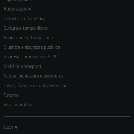
Autorizzazioni
Catasto e urbanistica
Cultura e tempo libero
Tecnici
Educazione e formazione
Questi cookie
sono necessari
Giustizia e sicurezza pubblica
per il
Imprese, commercio e SUAP
funzionamento
Mobilità e trasporti
del sito e non
possono
Salute, benessere e assistenza
essere
Tributi, finanze e contravvenzioni
disabilitati.
Turismo
Questi cookie
non raccolgono
Vita lavorativa
informazioni
personali.
NOVITÀ