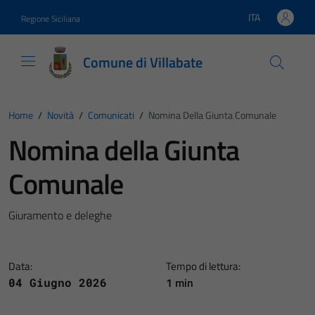
Vai ai contenuti
Vai al footer
ITA
Regione Siciliana
Lingua attiva:
Comune di Villabate
Home
/
Novità
/
Comunicati
/
Nomina Della Giunta Comunale
Nomina della Giunta
Comunale
Giuramento e deleghe
Data:
Tempo di lettura:
1 min
04 Giugno 2026