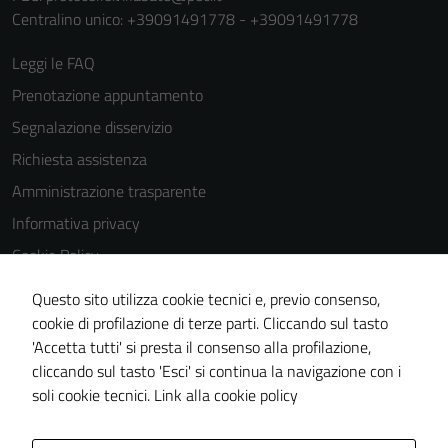
Centralino unico: +39091491778 - +39091491778
Leggi le FAQ
Prenotazione appuntamento
Segnalazione disservizio
Richiesta assistenza
Amministrazione trasparente
Informativa privacy
Cookie Policy
Note legali
Questo sito utilizza cookie tecnici e, previo consenso,
Dichiarazione di accessibilità
cookie di profilazione di terze parti. Cliccando sul tasto
'Accetta tutti' si presta il consenso alla profilazione,
Obiettivi di accessibilità
cliccando sul tasto 'Esci' si continua la navigazione con i
Piano di miglioramento del sito
soli cookie tecnici.
Link alla cookie policy