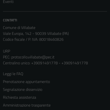
Tecnici
Eventi
Questi cookie
sono necessari
per il
CONTATTI
funzionamento
Comune di Villabate
del sito e non
Viale Europa, 142 - 90039 Villabate (PA)
possono
Codice fiscale / P. IVA: 80018460826
essere
disabilitati.
URP
Questi cookie
PEC:
protocollo.villabate@pec.it
non raccolgono
Centralino unico: +39091491778 - +39091491778
informazioni
personali.
Leggi le FAQ
Prenotazione appuntamento
Segnalazione disservizio
Richiesta assistenza
Amministrazione trasparente