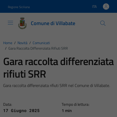
Vai ai contenuti
Vai al footer
ITA
Regione Siciliana
Lingua attiva:
Comune di Villabate
Home
/
Novità
/
Comunicati
/
Gara Raccolta Differenziata Rifiuti SRR
Gara raccolta differenziata
rifiuti SRR
Gara raccolta differenziata rifiuti SRR nel Comune di Villabate.
Data:
Tempo di lettura:
1 min
17 Giugno 2025