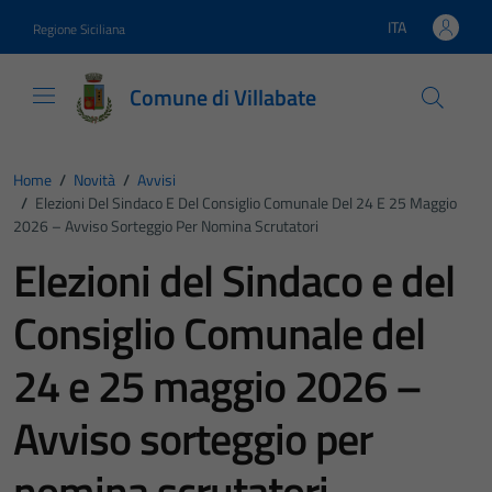
Vai ai contenuti
Vai al footer
ITA
Regione Siciliana
Lingua attiva:
Comune di Villabate
Home
/
Novità
/
Avvisi
/
Elezioni Del Sindaco E Del Consiglio Comunale Del 24 E 25 Maggio
2026 – Avviso Sorteggio Per Nomina Scrutatori
Elezioni del Sindaco e del
Consiglio Comunale del
24 e 25 maggio 2026 –
Avviso sorteggio per
nomina scrutatori