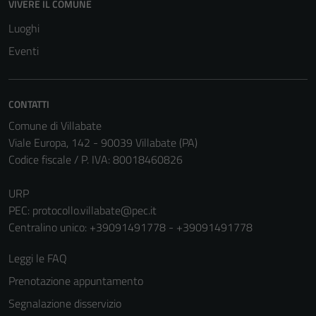
VIVERE IL COMUNE
Tecnici
Luoghi
Questi cookie
Eventi
sono necessari
per il
funzionamento
CONTATTI
del sito e non
Comune di Villabate
possono
Viale Europa, 142 - 90039 Villabate (PA)
essere
Codice fiscale / P. IVA: 80018460826
disabilitati.
Questi cookie
URP
non raccolgono
PEC:
protocollo.villabate@pec.it
informazioni
Centralino unico: +39091491778 - +39091491778
personali.
Leggi le FAQ
Prenotazione appuntamento
Segnalazione disservizio