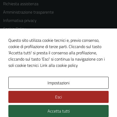
Richiesta assistenza
Amministrazione trasparente
Informativa privacy
Cookie Policy
Note legali
Questo sito utilizza cookie tecnici e, previo consenso,
Dichiarazione di accessibilità
cookie di profilazione di terze parti. Cliccando sul tasto
'Accetta tutti' si presta il consenso alla profilazione,
Obiettivi di accessibilità
cliccando sul tasto 'Esci' si continua la navigazione con i
Piano di miglioramento del sito
soli cookie tecnici.
Link alla cookie policy
Area Privata
Impostazioni
Esci
Accetta tutti
Credits: ©
Technical Design s.r.l.