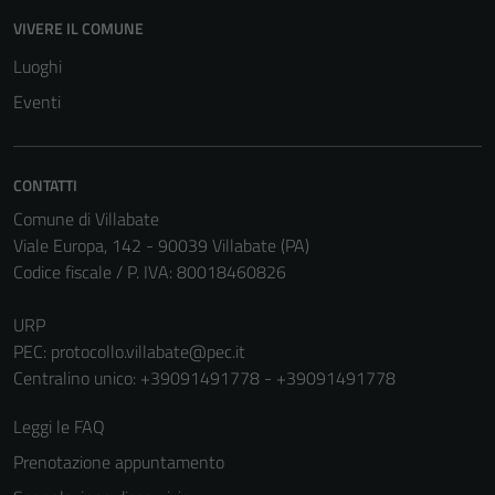
VIVERE IL COMUNE
Luoghi
Eventi
CONTATTI
Comune di Villabate
Viale Europa, 142 - 90039 Villabate (PA)
Codice fiscale / P. IVA: 80018460826
Tecnici
Questi cookie
URP
sono necessari
PEC:
protocollo.villabate@pec.it
per il
Centralino unico: +39091491778 - +39091491778
funzionamento
Leggi le FAQ
del sito e non
possono
Prenotazione appuntamento
essere