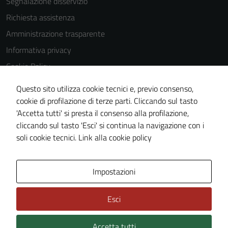
Segnalazione disservizio
disabilitati.
Richiesta assistenza
Questi cookie
non raccolgono
Amministrazione trasparente
informazioni
Informativa privacy
personali.
Cookie Policy
Note legali
Questo sito utilizza cookie tecnici e, previo consenso,
Dichiarazione di accessibilità
cookie di profilazione di terze parti. Cliccando sul tasto
'Accetta tutti' si presta il consenso alla profilazione,
Obiettivi di accessibilità
cliccando sul tasto 'Esci' si continua la navigazione con i
Piano di miglioramento del sito
soli cookie tecnici.
Link alla cookie policy
Area Privata
Impostazioni
Esci
Accetta tutti
Credits: ©
Technical Design s.r.l.