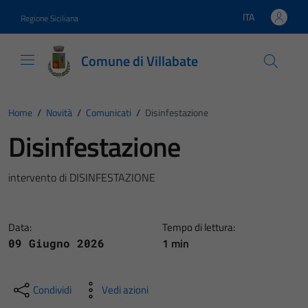
Vai ai contenuti
Vai al footer
ITA
Regione Siciliana
Lingua attiva:
Comune di Villabate
Home
/
Novità
/
Comunicati
/
Disinfestazione
Disinfestazione
intervento di DISINFESTAZIONE
Data:
Tempo di lettura:
1 min
09 Giugno 2026
Condividi
Vedi azioni