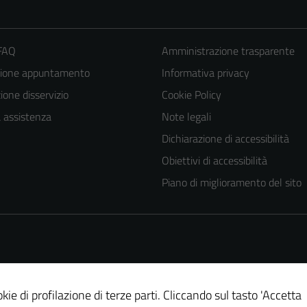
 FAQ
Amministrazione trasparente
zione appuntamento
Informativa privacy
one disservizio
Cookie Policy
a assistenza
Note legali
Dichiarazione di accessibilità
Obiettivi di accessibilità
Piano di miglioramento del sito
kie di profilazione di terze parti. Cliccando sul tasto 'Accetta
Tecnici