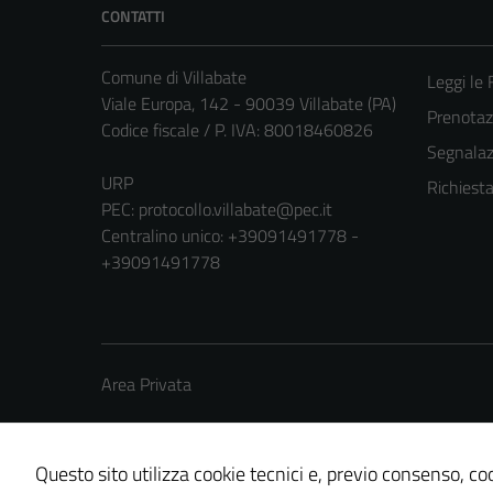
CONTATTI
Comune di Villabate
Leggi le
Viale Europa, 142 - 90039 Villabate (PA)
Prenota
Codice fiscale / P. IVA: 80018460826
Segnalazi
URP
Richiest
PEC:
protocollo.villabate@pec.it
Centralino unico: +39091491778 -
+39091491778
Area Privata
Questo sito utilizza cookie tecnici e, previo consenso, coo