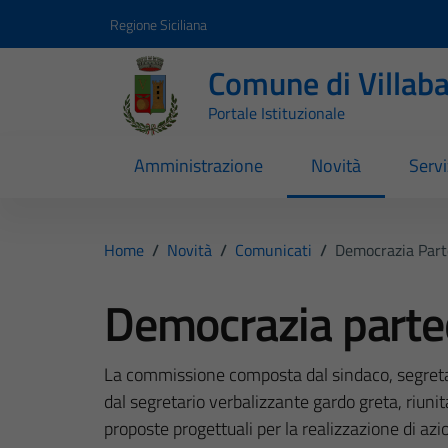
Vai ai contenuti
Vai al footer
Regione Siciliana
Comune di Villab
Portale Istituzionale
Amministrazione
Novità
Servi
Home
/
Novità
/
Comunicati
/
Democrazia Part
Democrazia parte
La commissione composta dal sindaco, segretari
dal segretario verbalizzante gardo greta, riuni
proposte progettuali per la realizzazione di azio