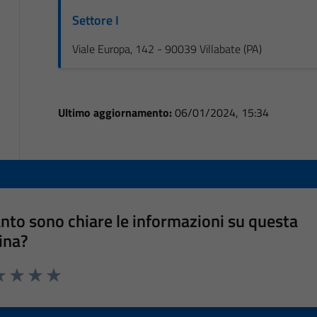
Settore I
Viale Europa, 142 - 90039 Villabate (PA)
Ultimo aggiornamento:
06/01/2024, 15:34
nto sono chiare le informazioni su questa
ina?
a 1 stelle su 5
luta 2 stelle su 5
Valuta 3 stelle su 5
Valuta 4 stelle su 5
Valuta 5 stelle su 5