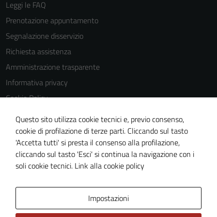
Leggi le FAQ
Prenotazione appuntamento
Segnalazione disservizio
Richiesta assistenza
Amministrazione trasparente
Informativa privacy
Cookie Policy
Note legali
Questo sito utilizza cookie tecnici e, previo consenso,
Dichiarazione di accessibilità
cookie di profilazione di terze parti. Cliccando sul tasto
'Accetta tutti' si presta il consenso alla profilazione,
Obiettivi di accessibilità
cliccando sul tasto 'Esci' si continua la navigazione con i
Piano di miglioramento del sito
soli cookie tecnici.
Link alla cookie policy
Area Privata
Impostazioni