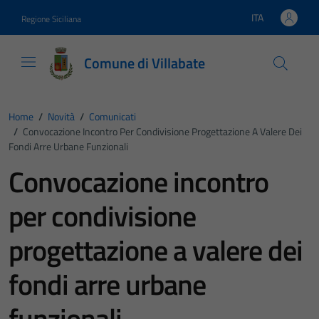
Vai ai contenuti
Vai al footer
ITA
Regione Siciliana
Lingua attiva:
Comune di Villabate
Home
/
Novità
/
Comunicati
/
Convocazione Incontro Per Condivisione Progettazione A Valere Dei
Fondi Arre Urbane Funzionali
Convocazione incontro
per condivisione
progettazione a valere dei
fondi arre urbane
funzionali