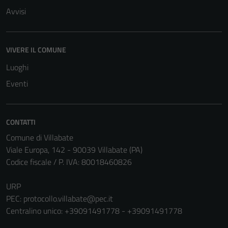
Avvisi
Tecnici
VIVERE IL COMUNE
Questi cookie
sono necessari
Luoghi
per il
Eventi
funzionamento
del sito e non
possono
CONTATTI
essere
Comune di Villabate
disabilitati.
Viale Europa, 142 - 90039 Villabate (PA)
Questi cookie
Codice fiscale / P. IVA: 80018460826
non raccolgono
informazioni
URP
personali.
PEC:
protocollo.villabate@pec.it
Centralino unico: +39091491778 - +39091491778