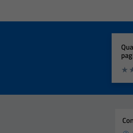
Qua
pag
Valut
Va
Con