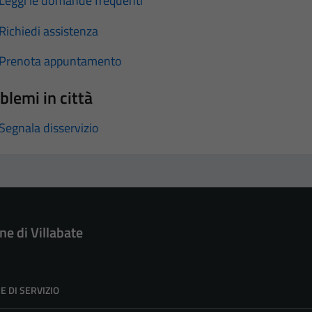
Leggi le domande frequenti
Richiedi assistenza
Prenota appuntamento
blemi in città
Segnala disservizio
e di Villabate
E DI SERVIZIO