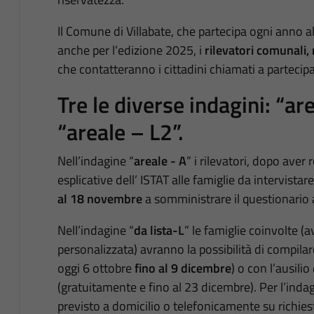
Il Comune di Villabate, che partecipa ogni anno a
anche per l’edizione 2025, i
rilevatori comunali,
che contatteranno i cittadini chiamati a partecipa
Tre le diverse indagini: “area
“areale – L2”.
Nell’indagine “
areale - A
” i rilevatori, dopo aver
esplicative dell’ ISTAT alle famiglie da intervista
al 18 novembre
a somministrare il questionario a
Nell’indagine “
da lista-L
” le famiglie coinvolte (
personalizzata) avranno la possibilità di compilare
oggi 6 ottobre
fino al 9 dicembre
) o con l’ausili
(gratuitamente e fino al 23 dicembre). Per l’indagi
previsto a domicilio o telefonicamente su richiest