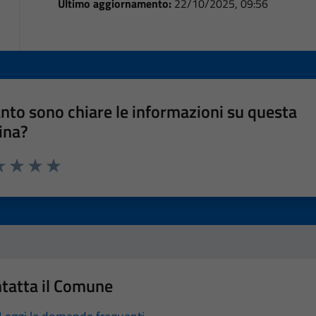
Ultimo aggiornamento:
22/10/2025, 09:56
nto sono chiare le informazioni su questa
ina?
a 1 stelle su 5
luta 2 stelle su 5
Valuta 3 stelle su 5
Valuta 4 stelle su 5
Valuta 5 stelle su 5
tatta il Comune