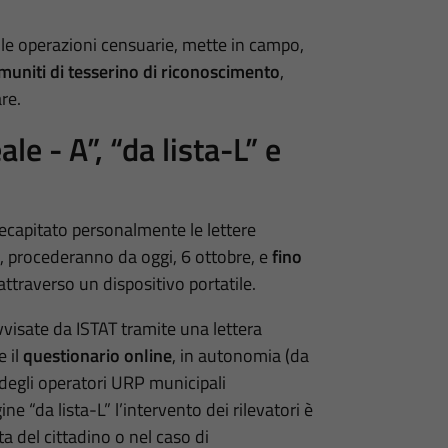
lle operazioni censuarie, mette in campo,
 muniti di tesserino di riconoscimento
,
re.
le - A”, “da lista-L” e
 recapitato personalmente le lettere
re, procederanno da oggi, 6 ottobre, e
fino
ttraverso un dispositivo portatile.
avvisate da ISTAT tramite una lettera
 il
questionario online
, in autonomia (da
o degli operatori URP municipali
ne “da lista-L” l’intervento dei rilevatori è
a del cittadino o nel caso di