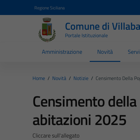
Vai ai contenuti
Vai al footer
Regione Siciliana
Comune di Villab
Portale Istituzionale
Amministrazione
Novità
Servi
Home
/
Novità
/
Notizie
/
Censimento Della Pop
Censimento della 
abitazioni 2025
Cliccare sull'allegato