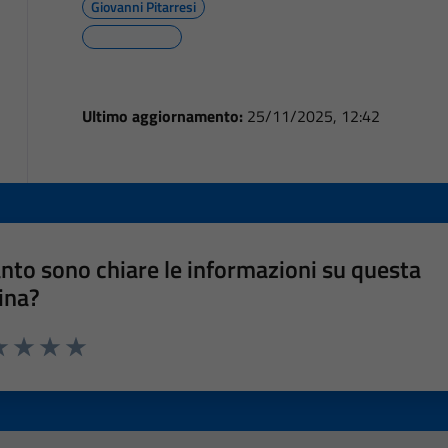
Giovanni Pitarresi
Ultimo aggiornamento:
25/11/2025, 12:42
nto sono chiare le informazioni su questa
ina?
a 1 stelle su 5
luta 2 stelle su 5
Valuta 3 stelle su 5
Valuta 4 stelle su 5
Valuta 5 stelle su 5