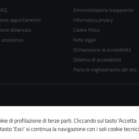
 FAQ
Amministrazione trasparente
zione appuntamento
Informativa privacy
one disservizio
Cookie Policy
a assistenza
Note legali
Dichiarazione di accessibilità
Tecnici
Obiettivi di accessibilità
Questi cookie
Piano di miglioramento del sito
sono necessari
per il
funzionamento
del sito e non
possono
essere
kie di profilazione di terze parti. Cliccando sul tasto 'Accetta
disabilitati.
 tasto 'Esci' si continua la navigazione con i soli cookie tecnici
Questi cookie