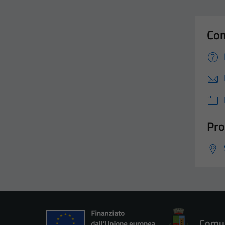
Con
Pro
Comun