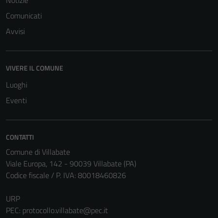
Comunicati
Avvisi
Tecnici
Questi cookie
VIVERE IL COMUNE
sono necessari
Luoghi
per il
funzionamento
Eventi
del sito e non
possono
essere
CONTATTI
disabilitati.
Comune di Villabate
Questi cookie
Viale Europa, 142 - 90039 Villabate (PA)
non raccolgono
Codice fiscale / P. IVA: 80018460826
informazioni
personali.
URP
PEC:
protocollo.villabate@pec.it