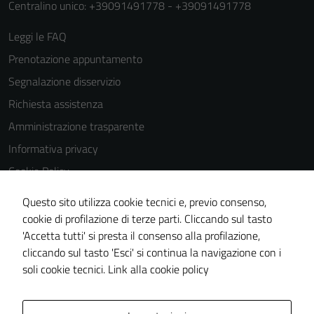
Centralino unico: +39091491778 - +39091491778
Leggi le FAQ
Prenotazione appuntamento
Segnalazione disservizio
Richiesta assistenza
Amministrazione trasparente
Informativa privacy
Cookie Policy
Note legali
Questo sito utilizza cookie tecnici e, previo consenso,
Dichiarazione di accessibilità
cookie di profilazione di terze parti. Cliccando sul tasto
'Accetta tutti' si presta il consenso alla profilazione,
Obiettivi di accessibilità
cliccando sul tasto 'Esci' si continua la navigazione con i
Piano di miglioramento del sito
soli cookie tecnici.
Link alla cookie policy