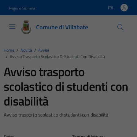
Vai ai contenuti
Vai al footer
ITA
Regione Siciliana
Lingua attiva:
Comune di Villabate
Home
/
Novità
/
Avvisi
/
Avviso Trasporto Scolastico Di Studenti Con Disabilità
Avviso trasporto
scolastico di studenti con
disabilità
Avviso trasporto scolastico di studenti con disabilità
Data:
Tempo di lettura: