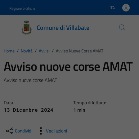
Vai ai contenuti
Vai al footer
ITA
Regione Siciliana
Lingua attiva:
Comune di Villabate
Home
/
Novità
/
Avvisi
/
Avviso Nuove Corse AMAT
Avviso nuove corse AMAT
Avviso nuove corse AMAT
Data:
Tempo di lettura:
1 min
13 Dicembre 2024
Condividi
Vedi azioni