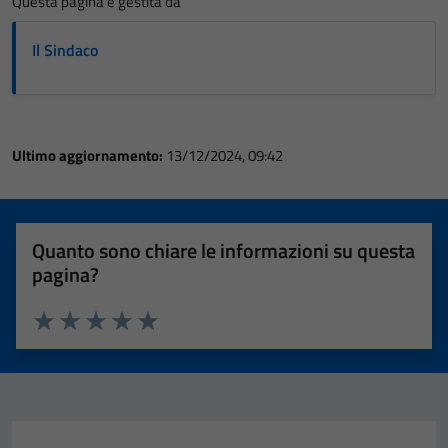
Questa pagina è gestita da
Il Sindaco
Ultimo aggiornamento:
13/12/2024, 09:42
Quanto sono chiare le informazioni su questa
pagina?
Valuta 1 stelle su 5
Valuta 2 stelle su 5
Valuta 3 stelle su 5
Valuta 4 stelle su 5
Valuta 5 stelle su 5