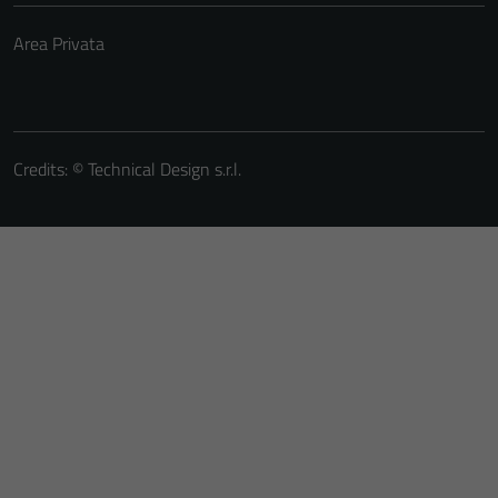
Questi cookie
non raccolgono
Area Privata
informazioni
personali.
Credits: ©
Technical Design s.r.l.