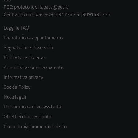
PEC:
protocollo.villabate@pec.it
Centralino unico: +39091491778 - +39091491778
Leggi le FAQ
Prenotazione appuntamento
Segnalazione disservizio
Richiesta assistenza
Amministrazione trasparente
Tecnici
Informativa privacy
Questi cookie
Cookie Policy
sono necessari
Note legali
per il
funzionamento
Dichiarazione di accessibilità
del sito e non
Obiettivi di accessibilità
possono
Piano di miglioramento del sito
essere
disabilitati.