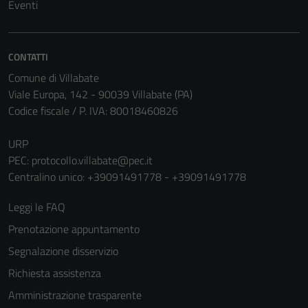
Tecnici
Eventi
Questi cookie
sono necessari
per il
CONTATTI
funzionamento
Comune di Villabate
del sito e non
Viale Europa, 142 - 90039 Villabate (PA)
possono
Codice fiscale / P. IVA: 80018460826
essere
disabilitati.
URP
Questi cookie
PEC:
protocollo.villabate@pec.it
non raccolgono
Centralino unico: +39091491778 - +39091491778
informazioni
personali.
Leggi le FAQ
Prenotazione appuntamento
Segnalazione disservizio
Richiesta assistenza
Amministrazione trasparente