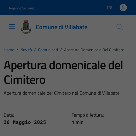
Vai ai contenuti
Vai al footer
ITA
Regione Siciliana
Lingua attiva:
Comune di Villabate
Home
/
Novità
/
Comunicati
/
Apertura Domenicale Del Cimitero
Apertura domenicale del
Cimitero
Apertura domenicale del Cimitero nel Comune di Villabate.
Data:
Tempo di lettura:
1 min
26 Maggio 2025