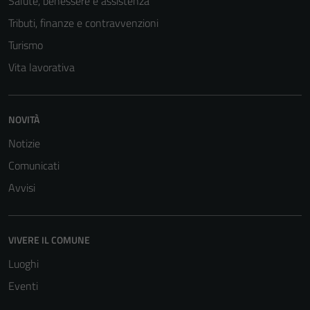
Salute, benessere e assistenza
Tributi, finanze e contravvenzioni
Turismo
Vita lavorativa
NOVITÀ
Tecnici
Notizie
Questi cookie
Comunicati
sono necessari
Avvisi
per il
funzionamento
del sito e non
VIVERE IL COMUNE
possono
essere
Luoghi
disabilitati.
Eventi
Questi cookie
non raccolgono