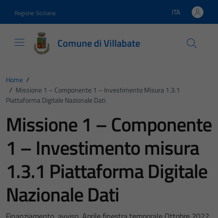
Vai ai contenuti
Vai al footer
ITA
Regione Siciliana
Lingua attiva:
Comune di Villabate
Home
/
/
Missione 1 – Componente 1 – Investimento Misura 1.3.1
Piattaforma Digitale Nazionale Dati
Missione 1 – Componente
1 – Investimento misura
1.3.1 Piattaforma Digitale
Nazionale Dati
Finanziamento avviso Aprile finestra temporale Ottobre 2022.