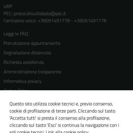
URP
PEC:
protocollo.villabate@pec.it
Centralino unico: +39091491778 - +39091491778
Leggi le FAQ
Tecnici
Prenotazione appuntamento
Questi cookie
Segnalazione disservizio
sono necessari
per il
Richiesta assistenza
funzionamento
Amministrazione trasparente
del sito e non
Informativa privacy
possono
essere
Cookie Policy
disabilitati.
Note legali
Questi cookie
Questo sito utilizza cookie tecnici e, previo consenso,
Dichiarazione di accessibilità
non raccolgono
cookie di profilazione di terze parti. Cliccando sul tasto
informazioni
'Accetta tutti' si presta il consenso alla profilazione,
Obiettivi di accessibilità
personali.
cliccando sul tasto 'Esci' si continua la navigazione con i
Piano di miglioramento del sito
soli cookie tecnici.
Link alla cookie policy