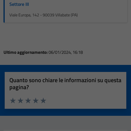
Settore III
Viale Europa, 142 - 90039 Villabate (PA)
Ultimo aggiornamento:
06/01/2024, 16:18
Quanto sono chiare le informazioni su questa
pagina?
Valuta 1 stelle su 5
Valuta 2 stelle su 5
Valuta 3 stelle su 5
Valuta 4 stelle su 5
Valuta 5 stelle su 5