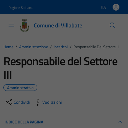
Vai ai contenuti
Vai al footer
ITA
Regione Siciliana
Lingua attiva:
Comune di Villabate
Home
/
Amministrazione
/
Incarichi
/
Responsabile Del Settore III
Responsabile del Settore
III
Amministrativo
Condividi
Vedi azioni
INDICE DELLA PAGINA