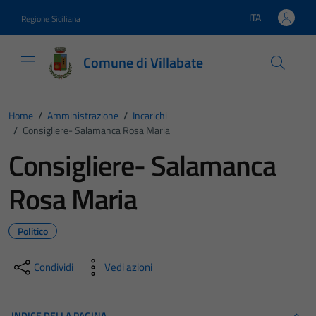
Vai ai contenuti
Vai al footer
ITA
Regione Siciliana
Lingua attiva:
Comune di Villabate
Home
/
Amministrazione
/
Incarichi
/
Consigliere- Salamanca Rosa Maria
Consigliere- Salamanca
Rosa Maria
Politico
Condividi
Vedi azioni
INDICE DELLA PAGINA