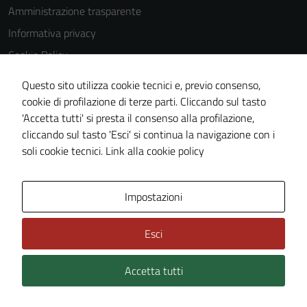
Questi cookie
Amministrazione trasparente
non raccolgono
Informativa privacy
informazioni
Cookie Policy
personali.
Note legali
Questo sito utilizza cookie tecnici e, previo consenso,
Dichiarazione di accessibilità
cookie di profilazione di terze parti. Cliccando sul tasto
'Accetta tutti' si presta il consenso alla profilazione,
Obiettivi di accessibilità
cliccando sul tasto 'Esci' si continua la navigazione con i
Piano di miglioramento del sito
soli cookie tecnici.
Link alla cookie policy
Area Privata
Impostazioni
Esci
Accetta tutti
Credits: ©
Technical Design s.r.l.