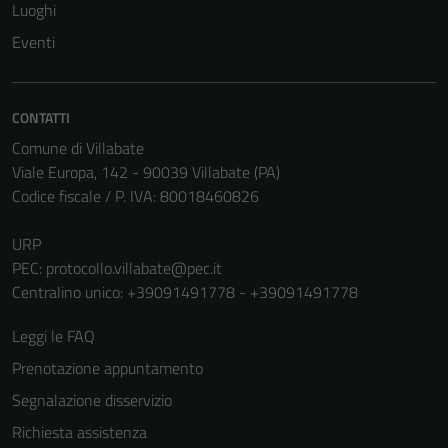
Luoghi
Eventi
CONTATTI
Comune di Villabate
Viale Europa, 142 - 90039 Villabate (PA)
Codice fiscale / P. IVA: 80018460826
Tecnici
URP
PEC:
protocollo.villabate@pec.it
Questi cookie
Centralino unico: +39091491778 - +39091491778
sono necessari
per il
Leggi le FAQ
funzionamento
del sito e non
Prenotazione appuntamento
possono
Segnalazione disservizio
essere
Richiesta assistenza
disabilitati.