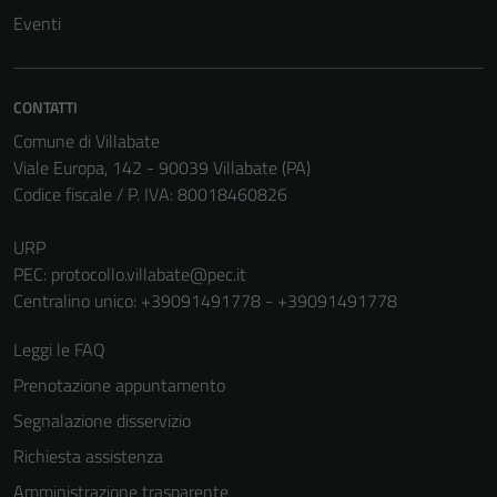
Eventi
CONTATTI
Comune di Villabate
Viale Europa, 142 - 90039 Villabate (PA)
Codice fiscale / P. IVA: 80018460826
URP
Tecnici
PEC:
protocollo.villabate@pec.it
Questi cookie
Centralino unico: +39091491778 - +39091491778
sono necessari
per il
Leggi le FAQ
funzionamento
Prenotazione appuntamento
del sito e non
possono
Segnalazione disservizio
essere
Richiesta assistenza
disabilitati.
Amministrazione trasparente