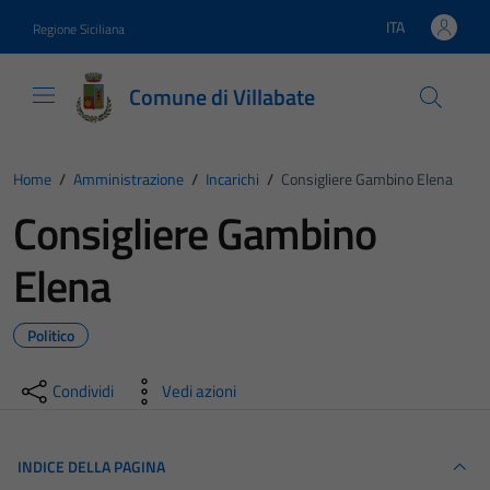
Vai ai contenuti
Vai al footer
ITA
Regione Siciliana
Lingua attiva:
Comune di Villabate
Home
/
Amministrazione
/
Incarichi
/
Consigliere Gambino Elena
Consigliere Gambino
Elena
Politico
Condividi
Vedi azioni
INDICE DELLA PAGINA