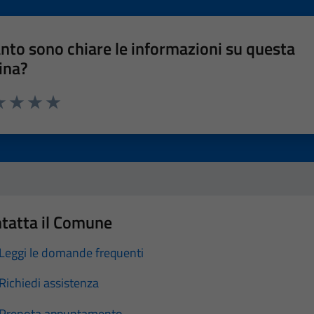
nto sono chiare le informazioni su questa
ina?
a 1 stelle su 5
luta 2 stelle su 5
Valuta 3 stelle su 5
Valuta 4 stelle su 5
Valuta 5 stelle su 5
tatta il Comune
Leggi le domande frequenti
Richiedi assistenza
Prenota appuntamento