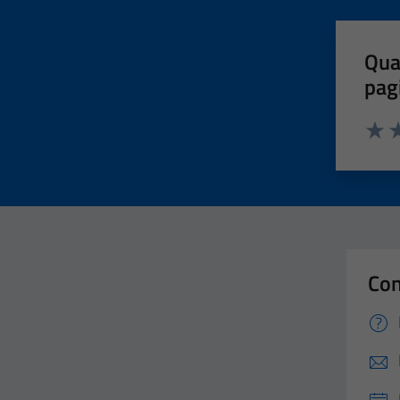
Qua
pag
Valut
Va
Con