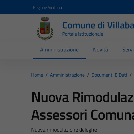
Vai ai contenuti
Vai al footer
Regione Siciliana
Comune di Villab
Portale Istituzionale
Amministrazione
Novità
Servi
Home
/
Amministrazione
/
Documenti E Dati
/
Nuova Rimodulaz
Assessori Comuna
Nuova rimodulazione deleghe