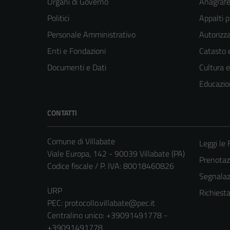
Organi di Governo
Anagrafe 
Politici
Appalti p
Personale Amministrativo
Autorizza
Enti e Fondazioni
Catasto e
Documenti e Dati
Cultura 
Educazio
CONTATTI
Comune di Villabate
Leggi le
Viale Europa, 142 - 90039 Villabate (PA)
Prenota
Codice fiscale / P. IVA: 80018460826
Segnalazi
URP
Richiest
PEC:
protocollo.villabate@pec.it
Centralino unico: +39091491778 -
+39091491778