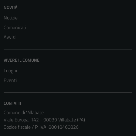
funzionamento
NOVITÀ
del sito e non
possono
Notizie
essere
Comunicati
disabilitati.
Avvisi
Questi cookie
non raccolgono
informazioni
personali.
VIVERE IL COMUNE
Luoghi
Eventi
CONTATTI
Comune di Villabate
Viale Europa, 142 - 90039 Villabate (PA)
Codice fiscale / P. IVA: 80018460826