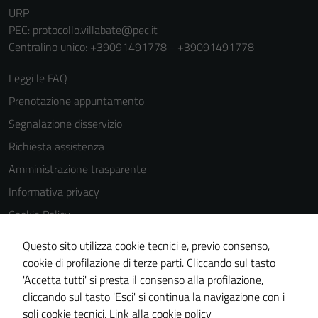
URP
PEC:
protocollo.villabate@pec.it
Centralino unico: +39091491778 - +39091491778
Leggi le FAQ
Prenotazione appuntamento
Segnalazione disservizio
Richiesta assistenza
Amministrazione trasparente
Informativa privacy
Cookie Policy
Note legali
Questo sito utilizza cookie tecnici e, previo consenso,
Dichiarazione di accessibilità
cookie di profilazione di terze parti. Cliccando sul tasto
'Accetta tutti' si presta il consenso alla profilazione,
Obiettivi di accessibilità
cliccando sul tasto 'Esci' si continua la navigazione con i
Piano di miglioramento del sito
soli cookie tecnici.
Link alla cookie policy