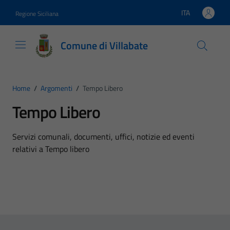
Vai ai contenuti
Vai al footer
ITA
Regione Siciliana
Lingua attiva:
Comune di Villabate
Home
/
Argomenti
/
Tempo Libero
Tempo Libero
Dettagli dell'argomento
Servizi comunali, documenti, uffici, notizie ed eventi
relativi a Tempo libero