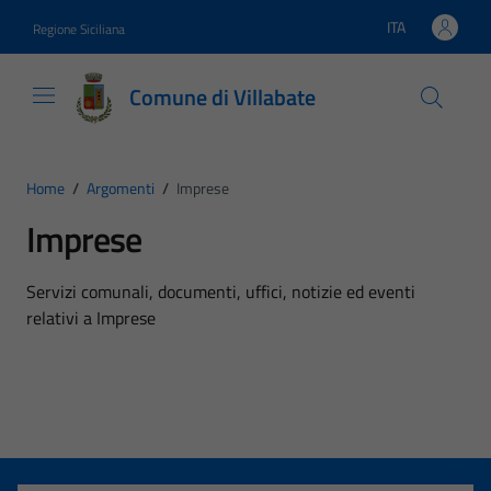
Vai ai contenuti
Vai al footer
ITA
Regione Siciliana
Lingua attiva:
Comune di Villabate
Home
/
Argomenti
/
Imprese
Imprese
Dettagli dell'argomento
Servizi comunali, documenti, uffici, notizie ed eventi
relativi a Imprese