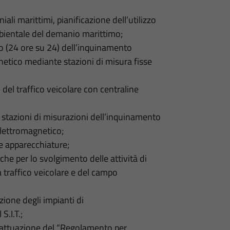
li marittimi, pianificazione dell’utilizzo
mbientale del demanio marittimo;
o (24 ore su 24) dell’inquinamento
netico mediante stazioni di misura fisse
el traffico veicolare con centraline
e stazioni di misurazioni dell’inquinamento
elettromagnetico;
e apparecchiature;
che per lo svolgimento delle attività di
traffico veicolare e del campo
ione degli impianti di
S.I.T.;
l’attuazione del “Regolamento per