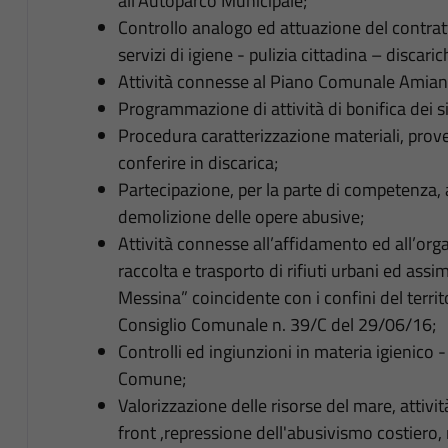
all'Autoparco Municipale;
Controllo analogo ed attuazione del contratt
servizi di igiene - pulizia cittadina – discaric
Attività connesse al Piano Comunale Amian
Programmazione di attività di bonifica dei s
Procedura caratterizzazione materiali, prov
conferire in discarica;
Partecipazione, per la parte di competenza, a
demolizione delle opere abusive;
Attività connesse all’affidamento ed all’org
raccolta e trasporto di rifiuti urbani ed assim
Messina” coincidente con i confini del terri
Consiglio Comunale n. 39/C del 29/06/16;
Controlli ed ingiunzioni in materia igienico
Comune;
Valorizzazione delle risorse del mare, attività
front ,repressione dell'abusivismo costiero, 