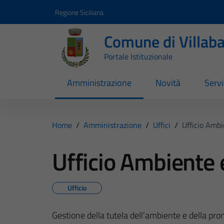
Vai ai contenuti
Vai al footer
Regione Siciliana
Comune di Villab
Portale Istituzionale
Amministrazione
Novità
Servi
Home
/
Amministrazione
/
Uffici
/
Ufficio Amb
Ufficio Ambiente 
Ufficio
Gestione della tutela dell'ambiente e della prom