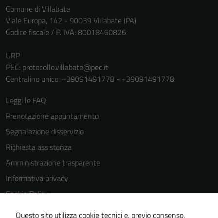
Comune di Villabate
Viale Europa, 142 - 90039 Villabate (PA)
Codice fiscale / P. IVA: 80018460826
URP
PEC:
protocollo.villabate@pec.it
Centralino unico: +39091491778 - +39091491778
Leggi le FAQ
Prenotazione appuntamento
Segnalazione disservizio
Richiesta assistenza
Amministrazione trasparente
Informativa privacy
Cookie Policy
Note legali
Questo sito utilizza cookie tecnici e, previo consenso,