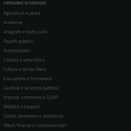
CATEGORIE DI SERVIZIO
Agricoltura e pesca
Ambiente
Anagrafe e stato civile
Appalti pubblici
Autorizzazioni
Tecnici
Questi cookie
Catasto e urbanistica
sono necessari
Cultura e tempo libero
per il
Educazione e formazione
funzionamento
del sito e non
Giustizia e sicurezza pubblica
possono
Imprese, commercio e SUAP
essere
Mobilità e trasporti
disabilitati.
Questi cookie
Salute, benessere e assistenza
non raccolgono
Tributi, finanze e contravvenzioni
informazioni