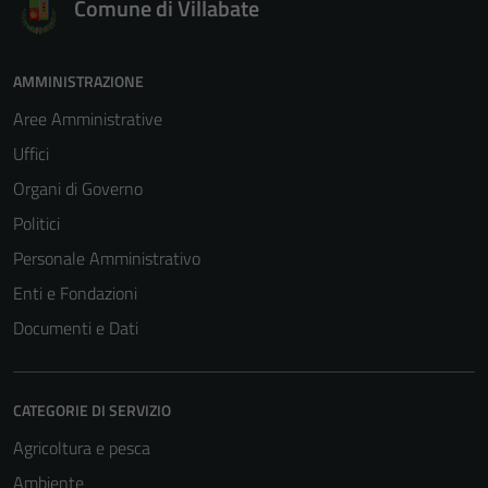
Comune di Villabate
AMMINISTRAZIONE
Aree Amministrative
Tecnici
Uffici
Questi cookie
Organi di Governo
sono necessari
Politici
per il
funzionamento
Personale Amministrativo
del sito e non
Enti e Fondazioni
possono
Documenti e Dati
essere
disabilitati.
Questi cookie
CATEGORIE DI SERVIZIO
non raccolgono
informazioni
Agricoltura e pesca
personali.
Ambiente