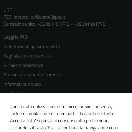
URP
PEC:
protocollo.villabate@pec.it
Centralino unico: +39091491778 - +39091491778
Leggi le FAQ
Prenotazione appuntamento
Segnalazione disservizio
Richiesta assistenza
Amministrazione trasparente
Informativa privacy
Cookie Policy
Note legali
Questo sito utilizza cookie tecnici e, previo consenso,
Dichiarazione di accessibilità
cookie di profilazione di terze parti. Cliccando sul tasto
'Accetta tutti' si presta il consenso alla profilazione,
Obiettivi di accessibilità
cliccando sul tasto 'Esci' si continua la navigazione con i
Piano di miglioramento del sito