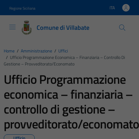
Vai ai contenuti
Vai al footer
ITA
Regione Siciliana
Lingua attiva:
Comune di Villabate
Home
/
Amministrazione
/
Uffici
/
Ufficio Programmazione Economica – Finanziaria – Controllo Di
Gestione – Provveditorato/economato
Ufficio Programmazione
economica – finanziaria –
controllo di gestione –
provveditorato/economato
Ufficio